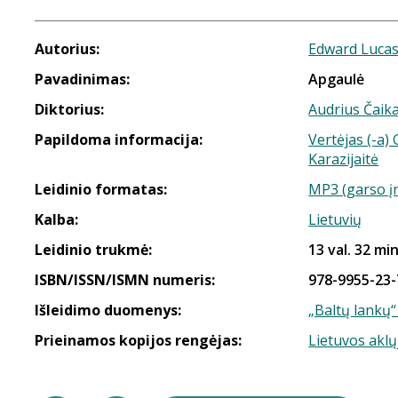
Autorius:
Edward Luca
Pavadinimas:
Apgaulė
Diktorius:
Audrius Čaik
Papildoma informacija:
Vertėjas (-a)
Karazijaitė
Leidinio formatas:
MP3 (garso į
Kalba:
Lietuvių
Leidinio trukmė:
13 val. 32 min
ISBN/ISSN/ISMN numeris:
978-9955-23-
Išleidimo duomenys:
„Baltų lankų“
Prieinamos kopijos rengėjas:
Lietuvos aklų