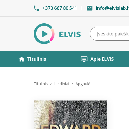
+370 667 80 541
info@elvislab.l
Titulinis
Apie ELVIS
Titulinis
Leidiniai
Apgaulė