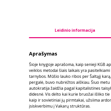
Leidinio informacija
Aprašymas
Šioje knygoje aprašoma, kaip senieji KGB a
veiklos metodai šiais laikais yra pasitelkiami
tarnybos. Mūšio lauko ribos per Šaltąjį kar
pergalė, buvo nubrėžtos aiškiau. Šiuo metu
autokratija žaidžia pagal kapitalistines tais
didesnė. Vis dėlto kai kurie bruožai išliko tie
kaip ir sovietiniai jų pirmtakai, užsiima ard
įsiskverbimu į Vakarų struktūras.