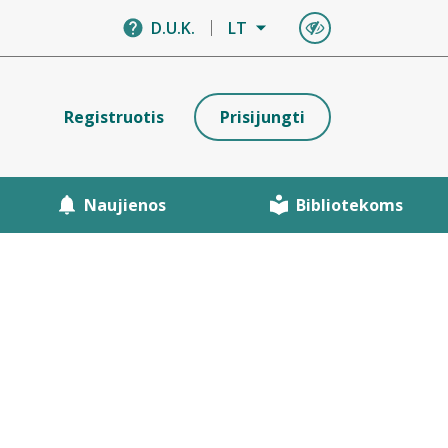
D.U.K.
LT
Registruotis
Prisijungti
Naujienos
Bibliotekoms