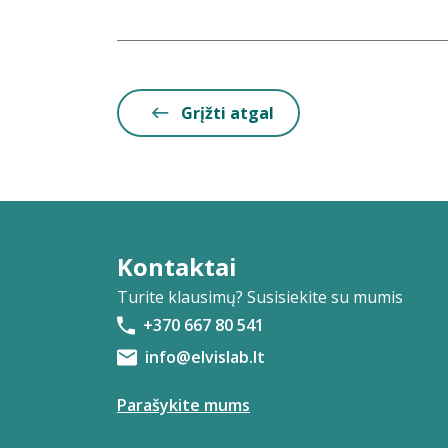
Grįžti atgal
Kontaktai
Turite klausimų? Susisiekite su mumis
+370 667 80 541
info@elvislab.lt
Parašykite mums