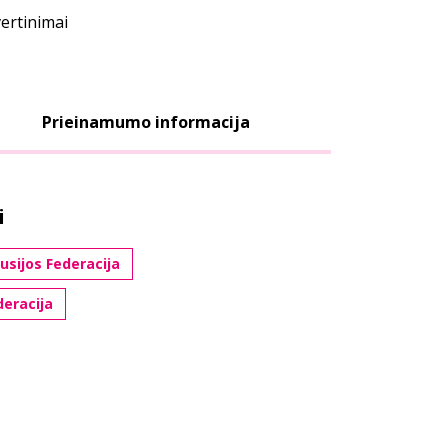
vertinimai
Prieinamumo informacija
i
Rusijos Federacija
deracija