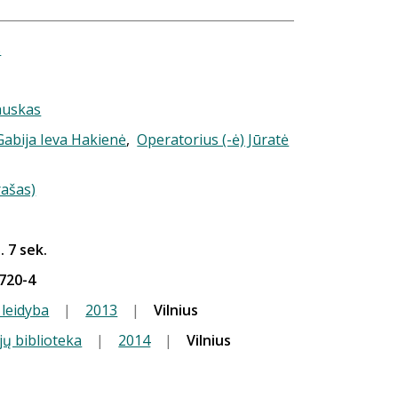
s
auskas
 Gabija Ieva Hakienė
,
Operatorius (-ė) Jūratė
rašas)
. 7 sek.
720-4
 leidyba
|
2013
|
Vilnius
jų biblioteka
|
2014
|
Vilnius