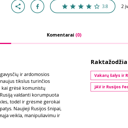
3.8
2 į
Komentarai
(0)
Raktažodžia
pgavysčių ir ardomosios
Vakarų šalys ir 
 naujus tikslus turinčios
JAV ir Rusijos Fe
ą, kai grėsė komunistų
 Rusiją valdanti korumpuota
ykles, todėl ir grėsmė gerokai
 patys. Naujieji Rusijos šnipai,
omąja veikla, manipuliavimu ir