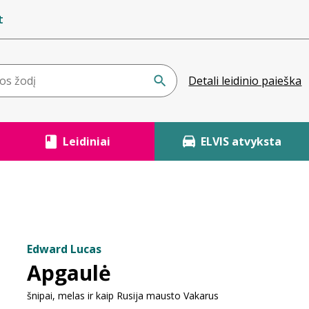
t
Detali leidinio paieška
Leidiniai
ELVIS atvyksta
Edward Lucas
Apgaulė
šnipai, melas ir kaip Rusija mausto Vakarus