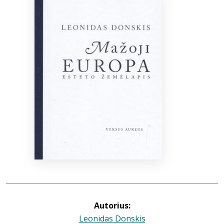
Bibliotekoms
D.U.K.
+370 667 80 541
info@elvislab.lt
Autorius:
Leonidas Donskis