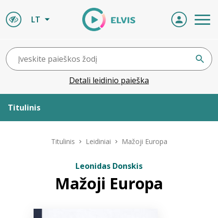
LT
Detali leidinio paieška
Titulinis
Apie ELVIS
Titulinis
Leidiniai
Mažoji Europa
Leidiniai
Leonidas Donskis
Mažoji Europa
ELVIS atvyksta
Naujienos