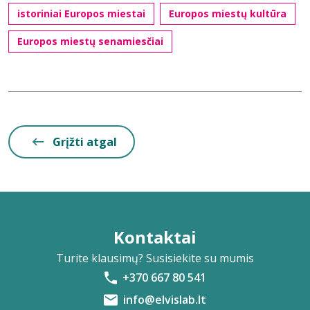
istoriniai Europos miestai
Europos miestų kultūra
Europos miestų senamiesčiai
Grįžti atgal
Kontaktai
Turite klausimų? Susisiekite su mumis
+370 667 80 541
info@elvislab.lt