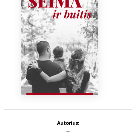
Bibliotekoms
D.U.K.
+370 667 80 541
info@elvislab.lt
Autorius:
--