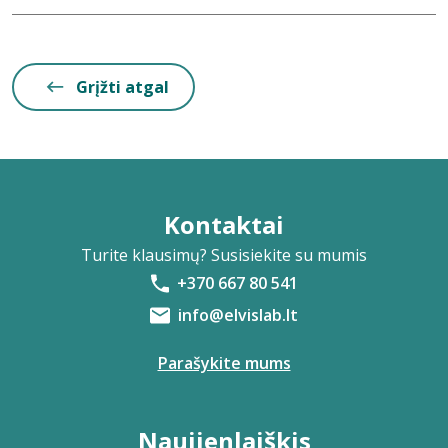
Grįžti atgal
Kontaktai
Turite klausimų? Susisiekite su mumis
+370 667 80 541
info@elvislab.lt
Parašykite mums
Naujienlaiškis