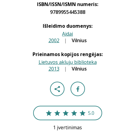
ISBN/ISSN/ISMN numeris:
9789955445388
Išleidimo duomenys:
Aidai
2002
|
|
Vilnius
Prieinamos kopijos rengėjas:
Lietuvos aklųjų biblioteka
2013
|
|
Vilnius
5.0
1 įvertinimas