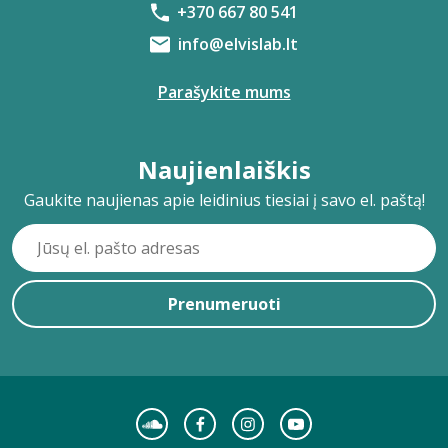
+370 667 80 541
info@elvislab.lt
Parašykite mums
Naujienlaiškis
Gaukite naujienas apie leidinius tiesiai į savo el. paštą!
Prenumeruoti