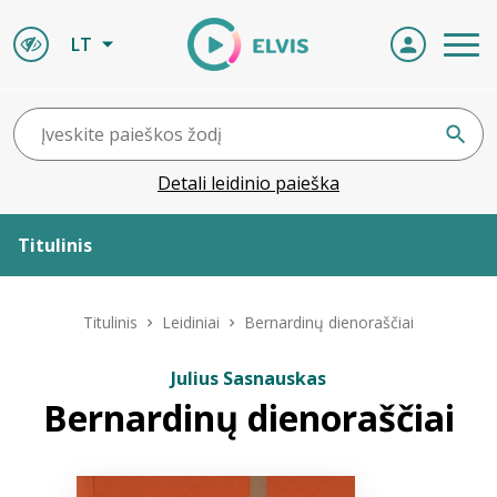
LT
Detali leidinio paieška
Titulinis
Apie ELVIS
Titulinis
Leidiniai
Bernardinų dienoraščiai
Leidiniai
Julius Sasnauskas
Bernardinų dienoraščiai
ELVIS atvyksta
Naujienos