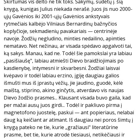
Skirtumas vis dėlto ne tik toks. Sakymų, sudėtų į. šią
knygą, kunigas Julius niekada nerašė. Juos jis nuo 2000-
ųjų Gavėnios iki 2001-ųjų Gavėnios ankstyvais
rytmečiais kalbėjo Vilniaus Bernardinų bažnyčios
koplyčioje, sekmadienių pavakariais — centrinėje
navoje. Žodžių negludino, minties nedailino, apimties
nematavo. Net nežinau, ar visada spėdavo apgalvoti tai,
ką sakys. Manau, kad ne. Todėl šie pamokslai yra labiau
„pasišiaušę", labiau atmiešti Dievo braidžiojimais po
kasdienybę, intymesni ir skvarbesni. Žodžiai laisvai
kvėpavo ir todėl labiau erzino, įgiję daugiau galios
išmušti mus iš įprastų vėžių, jie jaudino, guodė, kėlė
maištą, stiprino, akino ginčytis, atverdavo vis naujas
Dievo žodžio prasmes... Klausant visada buvo gaila, kad
per mažai ausų juos girdi... Todėl ir pakliuvo pirma į
magnetofono juostelę, paskui — ant popieriaus, nelabai
daug ką keičiant ar atimant. Iš daugiau nei poros šimtų į
knygą pateko ne tie, kurie „gražiausi" literatūrine
prasme, bet tie, kurie atrodė tiesiausi, netikėčiausi ir