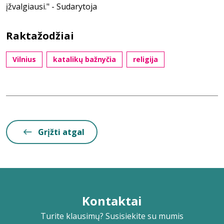
įžvalgiausi." - Sudarytoja
Raktažodžiai
Vilnius
katalikų bažnyčia
religija
Grįžti atgal
Kontaktai
Turite klausimų? Susisiekite su mumis