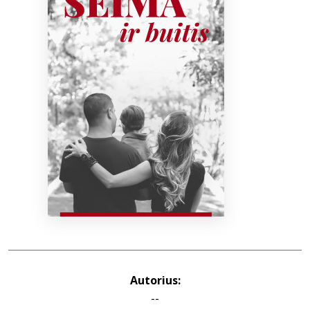
Bibliotekoms
D.U.K.
+370 667 80 541
info@elvislab.lt
Autorius:
--