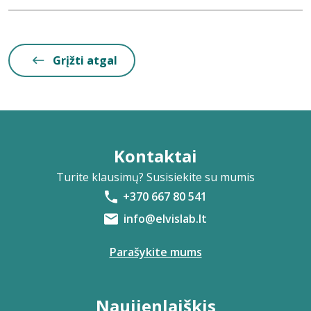
Grįžti atgal
Kontaktai
Turite klausimų? Susisiekite su mumis
+370 667 80 541
info@elvislab.lt
Parašykite mums
Naujienlaiškis