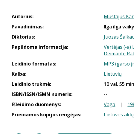
Autorius:
Mustajus Ka
Pavadinimas:
Ilga ilga vaik
Diktorius:
Juozas Šalka
Papildoma informacija:
Vertėjas (-a)
Deimantė Ra
Leidinio formatas:
MP3 (garso į
Kalba:
Lietuvių
Leidinio trukmė:
10 val. 55 min
ISBN/ISSN/ISMN numeris:
--
Išleidimo duomenys:
Vaga
|
19
Prieinamos kopijos rengėjas:
Lietuvos aklų