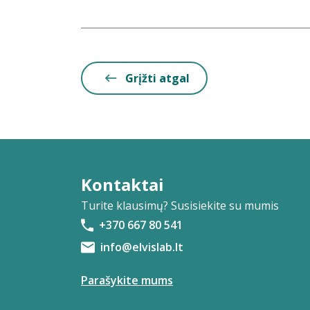
Grįžti atgal
Kontaktai
Turite klausimų? Susisiekite su mumis
+370 667 80 541
info@elvislab.lt
Parašykite mums