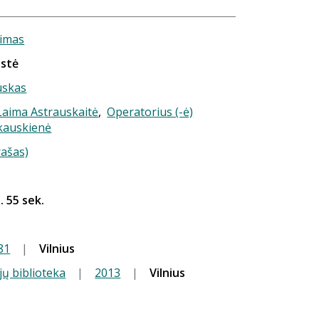
rimas
ystė
uskas
 Laima Astrauskaitė
,
Operatorius (-ė)
kauskienė
rašas)
. 55 sek.
81
|
Vilnius
jų biblioteka
|
2013
|
Vilnius