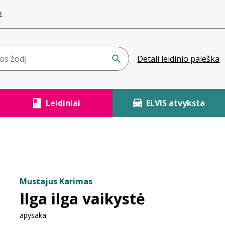
t
Detali leidinio paieška
Leidiniai
ELVIS atvyksta
Mustajus Karimas
Ilga ilga vaikystė
apysaka