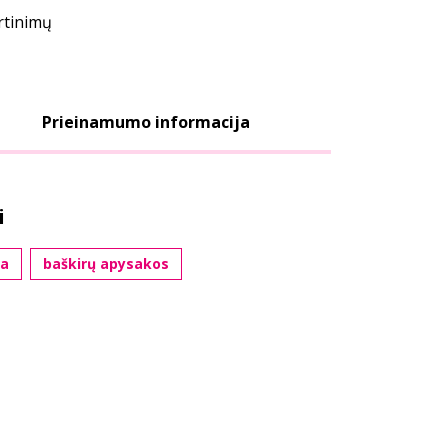
ertinimų
Prieinamumo informacija
i
ra
baškirų apysakos