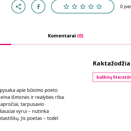
0 įv
Komentarai
(0)
Raktažodžia
baškirų literatū
 apysaka apie būsimo poeto
eina išmonės ir realybės riba.
apročiai, tarpusavio
liausiai vyrui – nutinka
ntastiškų. Jis poetas – todėl