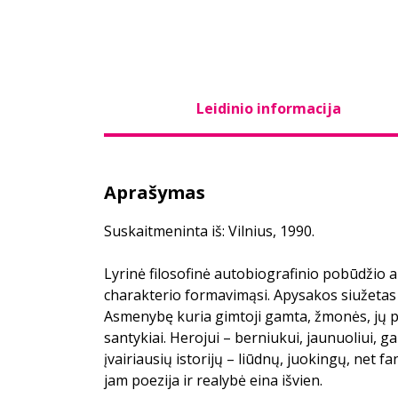
Leidinio informacija
Aprašymas
Suskaitmeninta iš: Vilnius, 1990.
Lyrinė filosofinė autobiografinio pobūdžio
charakterio formavimąsi. Apysakos siužetas 
Asmenybę kuria gimtoji gamta, žmonės, jų p
santykiai. Herojui – berniukui, jaunuoliui, ga
įvairiausių istorijų – liūdnų, juokingų, net fa
jam poezija ir realybė eina išvien.