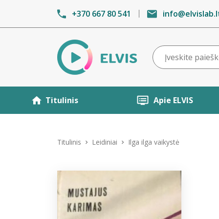
+370 667 80 541
info@elvislab.l
Titulinis
Apie ELVIS
Titulinis
Leidiniai
Ilga ilga vaikystė