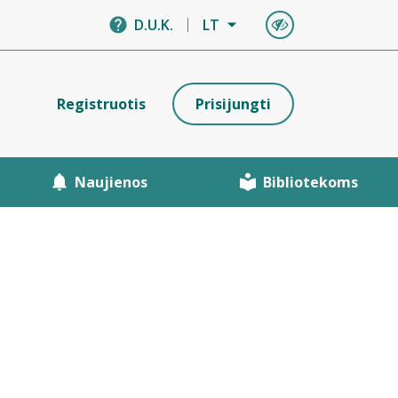
D.U.K.
LT
Registruotis
Prisijungti
Naujienos
Bibliotekoms