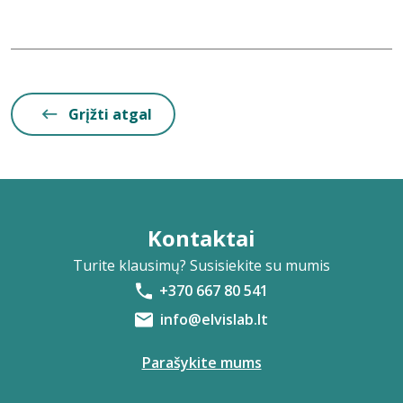
Grįžti atgal
Kontaktai
Turite klausimų? Susisiekite su mumis
+370 667 80 541
info@elvislab.lt
Parašykite mums