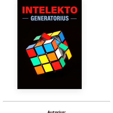
Bibliotekoms
D.U.K.
+370 667 80 541
info@elvislab.lt
Autorius: