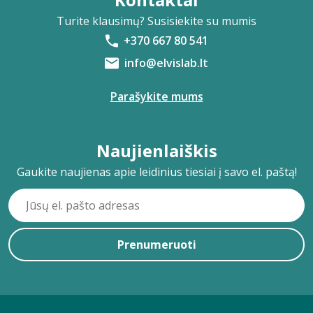
Turite klausimų? Susisiekite su mumis
+370 667 80 541
info@elvislab.lt
Parašykite mums
Naujienlaiškis
Gaukite naujienas apie leidinius tiesiai į savo el. paštą!
Prenumeruoti