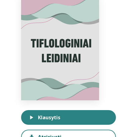
Bibliotekoms
D.U.K.
+370 667 80 541
info@elvislab.lt
Klausytis