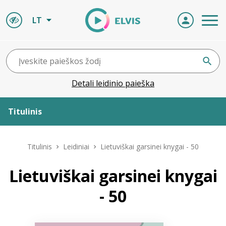
LT
Detali leidinio paieška
Titulinis
Apie ELVIS
Titulinis
Leidiniai
Lietuviškai garsinei knygai - 50
Leidiniai
Lietuviškai garsinei knygai
- 50
ELVIS atvyksta
Naujienos