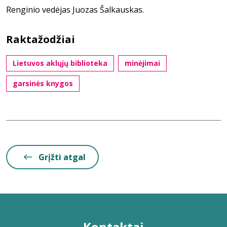
Renginio vedėjas Juozas Šalkauskas.
Raktažodžiai
Lietuvos aklųjų biblioteka
minėjimai
garsinės knygos
Grįžti atgal
Kontaktai