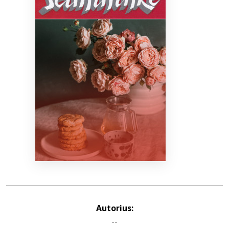
Bibliotekoms
D.U.K.
+370 667 80 541
info@elvislab.lt
Autorius:
--