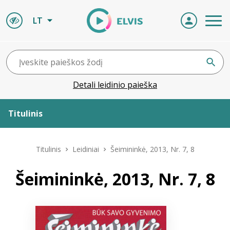
LT
Detali leidinio paieška
Titulinis
Apie ELVIS
Titulinis
Leidiniai
Šeimininkė, 2013, Nr. 7, 8
Leidiniai
Šeimininkė, 2013, Nr. 7, 8
ELVIS atvyksta
Naujienos