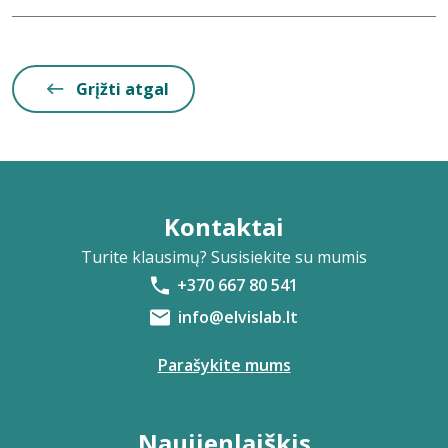
Grįžti atgal
Kontaktai
Turite klausimų? Susisiekite su mumis
+370 667 80 541
info@elvislab.lt
Parašykite mums
Naujienlaiškis