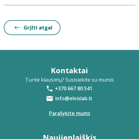
Grįžti atgal
Kontaktai
Turite klausimų? Susisiekite su mumis
+370 667 80 541
info@elvislab.lt
Parašykite mums
Naujienlaiškis