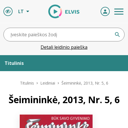
LT
Detali leidinio paieška
Titulinis
Apie ELVIS
Titulinis
Leidiniai
Šeimininkė, 2013, Nr. 5, 6
Leidiniai
Šeimininkė, 2013, Nr. 5, 6
ELVIS atvyksta
Naujienos