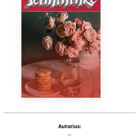
Bibliotekoms
D.U.K.
+370 667 80 541
info@elvislab.lt
Autorius:
--