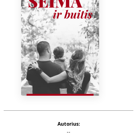
Bibliotekoms
D.U.K.
+370 667 80 541
info@elvislab.lt
Autorius:
--