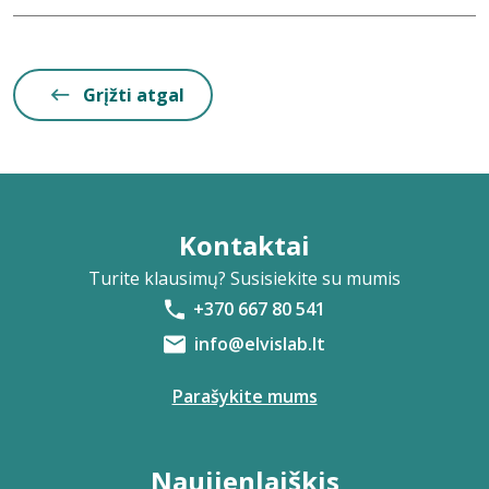
Grįžti atgal
Kontaktai
Turite klausimų? Susisiekite su mumis
+370 667 80 541
info@elvislab.lt
Parašykite mums
Naujienlaiškis