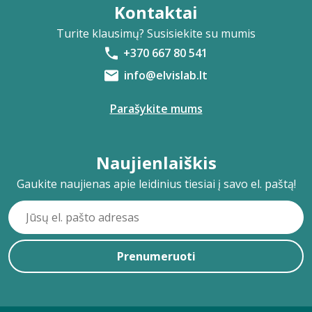
Kontaktai
Turite klausimų? Susisiekite su mumis
+370 667 80 541
info@elvislab.lt
Parašykite mums
Naujienlaiškis
Gaukite naujienas apie leidinius tiesiai į savo el. paštą!
Prenumeruoti