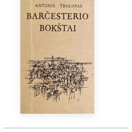
Bibliotekoms
D.U.K.
+370 667 80 541
info@elvislab.lt