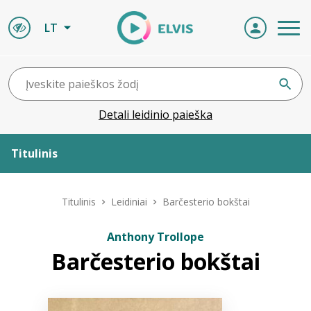
LT
Detali leidinio paieška
Titulinis
Apie ELVIS
Titulinis
Leidiniai
Barčesterio bokštai
Leidiniai
Anthony Trollope
Barčesterio bokštai
ELVIS atvyksta
Naujienos