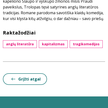
kapeliono Slaupo ir vyskupo žmonos misis Praudi
paveikslus, Trolopas tęsė satyrines anglų literatūros
tradicijas. Romane parodoma savotiška klaidų komedija,
kur visi klysta kitų atžvilgiu, o dar dažniau – savo priešų.
Raktažodžiai
anglų literatūra
kapitalizmas
tragikomedijos
Grįžti atgal