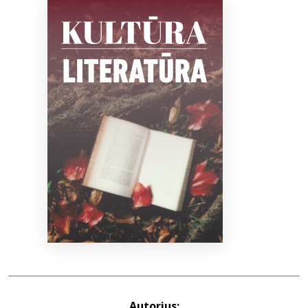
Bibliotekoms
D.U.K.
+370 667 80 541
info@elvislab.lt
Autorius: