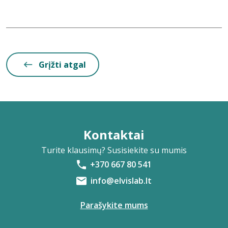
Grįžti atgal
Kontaktai
Turite klausimų? Susisiekite su mumis
+370 667 80 541
info@elvislab.lt
Parašykite mums