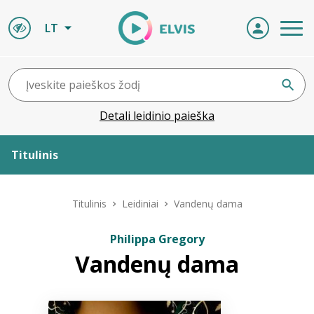
LT
Detali leidinio paieška
Titulinis
Apie ELVIS
Titulinis
Leidiniai
Vandenų dama
Leidiniai
Philippa Gregory
Vandenų dama
ELVIS atvyksta
Naujienos