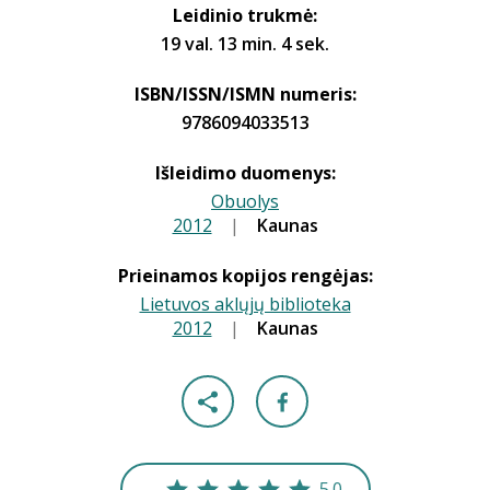
Leidinio trukmė:
19 val. 13 min. 4 sek.
ISBN/ISSN/ISMN numeris:
9786094033513
Išleidimo duomenys:
Obuolys
2012
|
|
Kaunas
Prieinamos kopijos rengėjas:
Lietuvos aklųjų biblioteka
2012
|
|
Kaunas
5.0