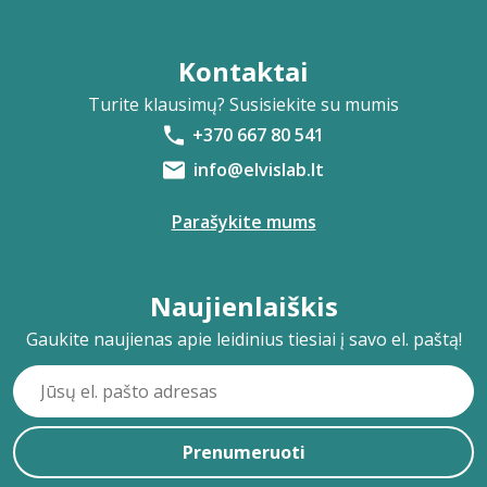
Kontaktai
Turite klausimų? Susisiekite su mumis
+370 667 80 541
info@elvislab.lt
Parašykite mums
Naujienlaiškis
Gaukite naujienas apie leidinius tiesiai į savo el. paštą!
Prenumeruoti