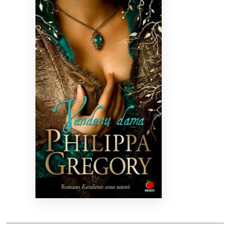
Bibliotekoms
D.U.K.
+370 667 80 541
info@elvislab.lt