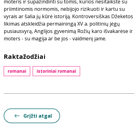
moteris ir supažindinti su tomis, kurios nesitaikstė su
priimtinomis normomis, nebijojo rizikuoti ir kartu su
vyrais ar šalia jų kūrė istoriją. Kontroversiškas Džeketos
likimas atskleidžia permainingą XV a. politinių jėgų
pusiausvyrą, Anglijos gyvenimą Rožių karo išvakarėse ir
moters - su magija ar be jos - vaidmenį jame.
Raktažodžiai
romanai
istoriniai romanai
Grįžti atgal