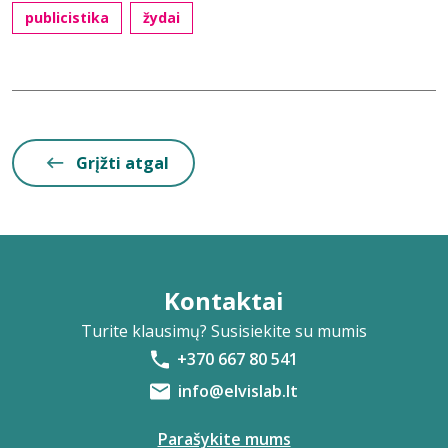
publicistika
žydai
Grįžti atgal
Kontaktai
Turite klausimų? Susisiekite su mumis
+370 667 80 541
info@elvislab.lt
Parašykite mums