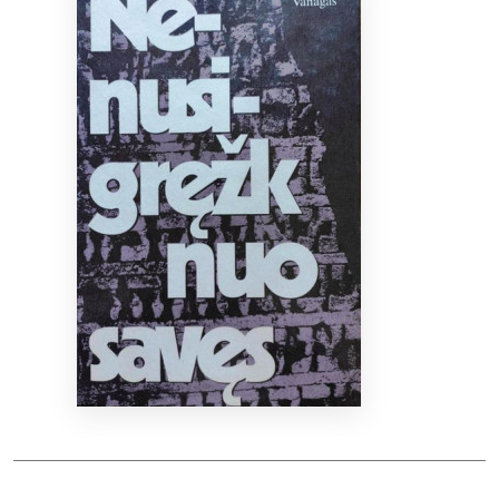
Bibliotekoms
D.U.K.
+370 667 80 541
info@elvislab.lt