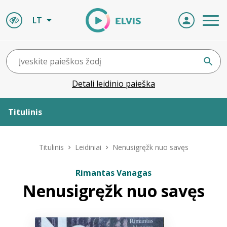
LT
Detali leidinio paieška
Titulinis
Apie ELVIS
Titulinis
Leidiniai
Nenusigręžk nuo savęs
Leidiniai
Rimantas Vanagas
Nenusigręžk nuo savęs
ELVIS atvyksta
Naujienos