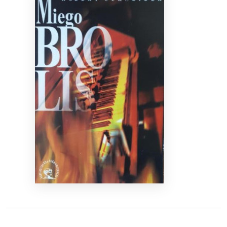
Bibliotekoms
D.U.K.
+370 667 80 541
info@elvislab.lt