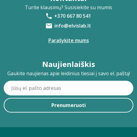
Turite klausimų? Susisiekite su mumis
+370 667 80 541
info@elvislab.lt
Parašykite mums
Naujienlaiškis
Gaukite naujienas apie leidinius tiesiai į savo el. paštą!
Prenumeruoti