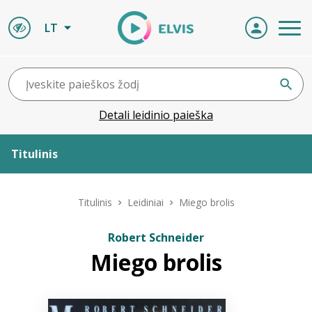
LT
Detali leidinio paieška
Titulinis
Apie ELVIS
Titulinis
Leidiniai
Miego brolis
Leidiniai
Robert Schneider
Miego brolis
ELVIS atvyksta
Naujienos