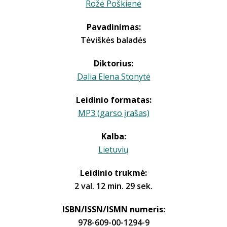
Rožė Poškienė
Pavadinimas:
Tėviškės baladės
Diktorius:
Dalia Elena Stonytė
Leidinio formatas:
MP3 (garso įrašas)
Kalba:
Lietuvių
Leidinio trukmė:
2 val. 12 min. 29 sek.
ISBN/ISSN/ISMN numeris:
978-609-00-1294-9