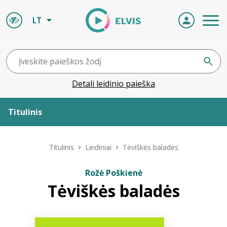
LT
Detali leidinio paieška
Titulinis
Apie ELVIS
Titulinis
Leidiniai
Tėviškės baladės
Leidiniai
Rožė Poškienė
Tėviškės baladės
ELVIS atvyksta
Naujienos