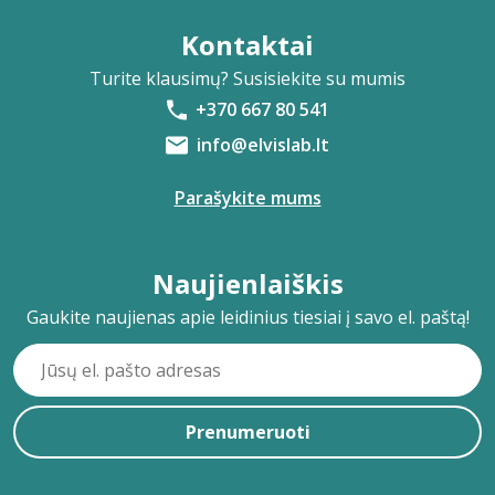
Kontaktai
Turite klausimų? Susisiekite su mumis
+370 667 80 541
info@elvislab.lt
Parašykite mums
Naujienlaiškis
Gaukite naujienas apie leidinius tiesiai į savo el. paštą!
Prenumeruoti