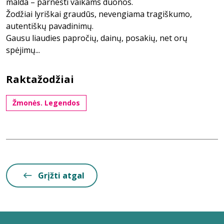
malda – parnešti vaikams duonos.
Žodžiai lyriškai graudūs, nevengiama tragiškumo,
autentiškų pavadinimų.
Gausu liaudies papročių, dainų, posakių, net orų
spėjimų...
Raktažodžiai
Žmonės. Legendos
Grįžti atgal