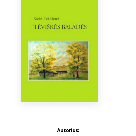
Bibliotekoms
D.U.K.
+370 667 80 541
info@elvislab.lt
Autorius: