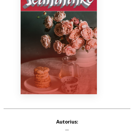
Bibliotekoms
D.U.K.
+370 667 80 541
info@elvislab.lt
Autorius:
--