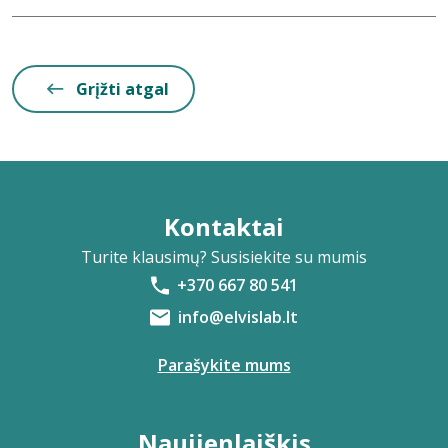
Grįžti atgal
Kontaktai
Turite klausimų? Susisiekite su mumis
+370 667 80 541
info@elvislab.lt
Parašykite mums
Naujienlaiškis