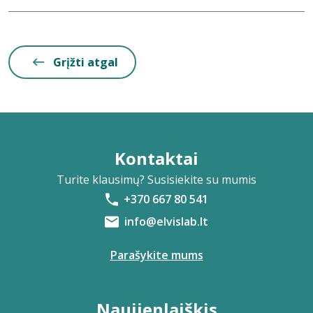
Grįžti atgal
Kontaktai
Turite klausimų? Susisiekite su mumis
+370 667 80 541
info@elvislab.lt
Parašykite mums
Naujienlaiškis