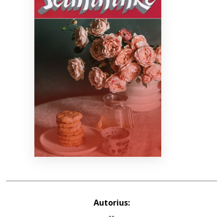
Bibliotekoms
D.U.K.
+370 667 80 541
info@elvislab.lt
Autorius:
--