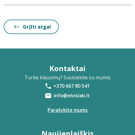
Grįžti atgal
Kontaktai
Turite klausimų? Susisiekite su mumis
+370 667 80 541
info@elvislab.lt
Parašykite mums
Naujienlaiškis