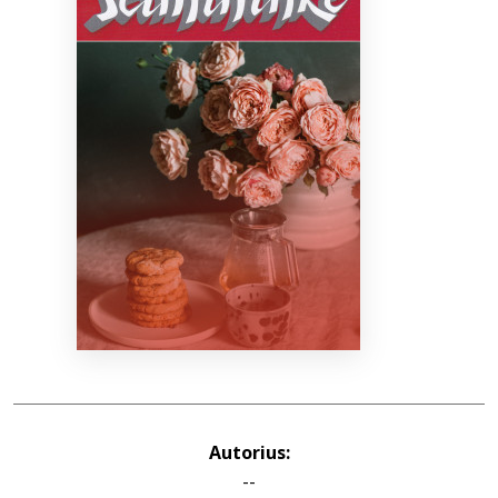
Bibliotekoms
D.U.K.
+370 667 80 541
info@elvislab.lt
Autorius:
--