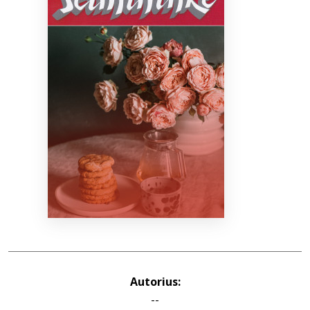
Bibliotekoms
D.U.K.
+370 667 80 541
info@elvislab.lt
Autorius:
--