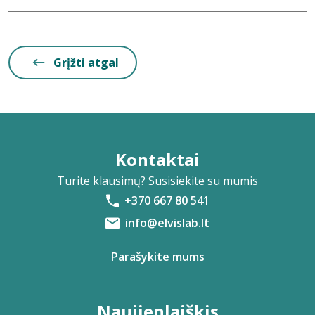
Grįžti atgal
Kontaktai
Turite klausimų? Susisiekite su mumis
+370 667 80 541
info@elvislab.lt
Parašykite mums
Naujienlaiškis