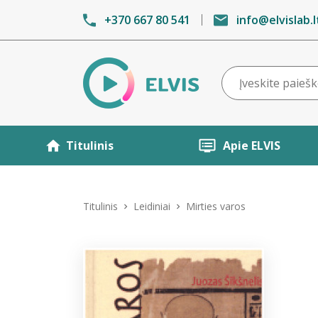
+370 667 80 541
info@elvislab.l
Titulinis
Apie ELVIS
Titulinis
Leidiniai
Mirties varos