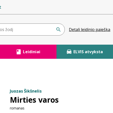
t
Detali leidinio paieška
Leidiniai
ELVIS atvyksta
Juozas Šikšnelis
Mirties varos
romanas