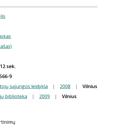
lis
s
uskas
rašas)
 12 sek.
566-9
tojų sąjungos leidykla
|
2008
|
Vilnius
jų biblioteka
|
2009
|
Vilnius
ertinimų