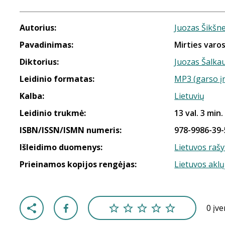
Autorius:
Juozas Šikšne
Pavadinimas:
Mirties varo
Diktorius:
Juozas Šalka
Leidinio formatas:
MP3 (garso į
Kalba:
Lietuvių
Leidinio trukmė:
13 val. 3 min.
ISBN/ISSN/ISMN numeris:
978-9986-39-
Išleidimo duomenys:
Lietuvos rašy
Prieinamos kopijos rengėjas:
Lietuvos aklų
0 įv