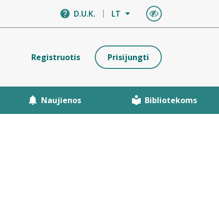
D.U.K.
LT
Registruotis
Prisijungti
Naujienos
Bibliotekoms