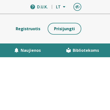
D.U.K.
LT
Registruotis
Prisijungti
Naujienos
Bibliotekoms