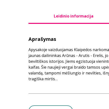
Leidinio informacija
Aprašymas
Apysakoje vaizduojamas Klaipėdos narkoma
jaunas dailininkas Arūnas - Arutis - Erelis, jo b
beviltiškos istorijos. Jiems egzistuoja vienin
kaifas. Šie naujieji vergai braido tamsos up
valandą, tampomi mėšlungio ir nevilties, iš
tragiška mirtis…