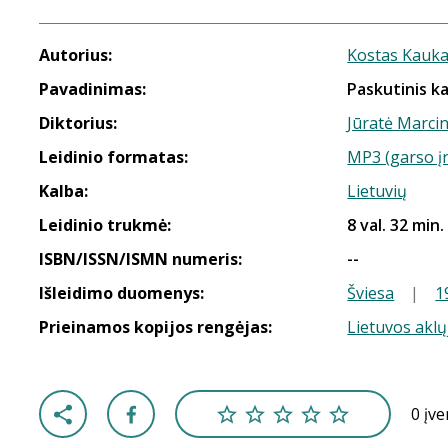
Autorius:
Kostas Kauk
Pavadinimas:
Paskutinis ka
Diktorius:
Jūratė Marci
Leidinio formatas:
MP3 (garso į
Kalba:
Lietuvių
Leidinio trukmė:
8 val. 32 min.
ISBN/ISSN/ISMN numeris:
--
Išleidimo duomenys:
Šviesa
|
1
Prieinamos kopijos rengėjas:
Lietuvos aklų
0 įv