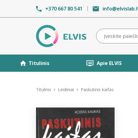
+370 667 80 541
info@elvislab.l
Titulinis
Apie ELVIS
Titulinis
Leidiniai
Paskutinis kaifas