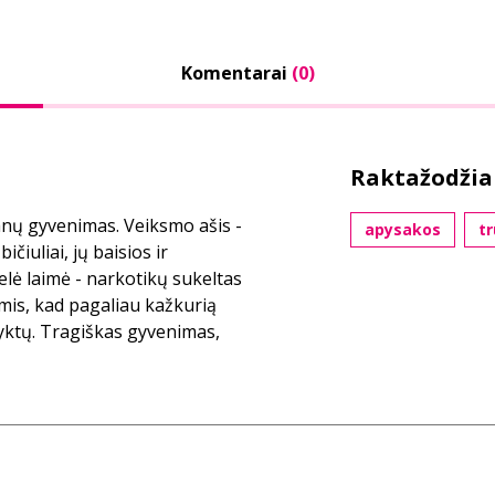
Komentarai
(0)
Raktažodžia
nų gyvenimas. Veiksmo ašis -
apysakos
tr
ičiuliai, jų baisios ir
telė laimė - narkotikų sukeltas
ėmis, kad pagaliau kažkurią
nyktų. Tragiškas gyvenimas,