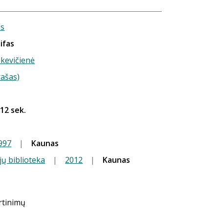
as
ifas
nkevičienė
rašas)
 12 sek.
997
|
Kaunas
jų biblioteka
|
2012
|
Kaunas
ertinimų