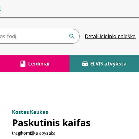
t
Detali leidinio paieška
Leidiniai
ELVIS atvyksta
Kostas Kaukas
Paskutinis kaifas
tragikomiška apysaka