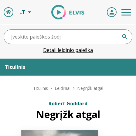
LT
Detali leidinio paieška
Titulinis
Apie ELVIS
Titulinis
Leidiniai
Negrįžk atgal
Leidiniai
Robert Goddard
Negrįžk atgal
ELVIS atvyksta
Naujienos