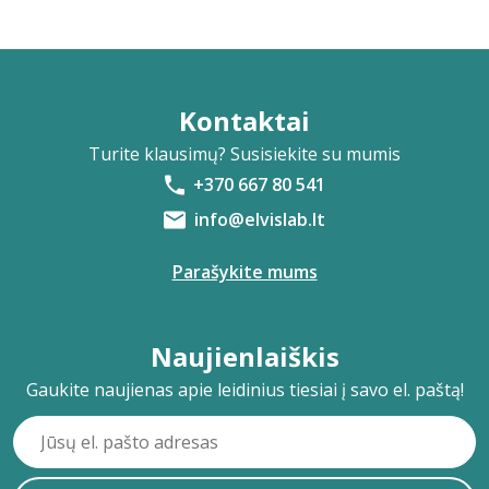
Kontaktai
Turite klausimų? Susisiekite su mumis
+370 667 80 541
info@elvislab.lt
Parašykite mums
Naujienlaiškis
Gaukite naujienas apie leidinius tiesiai į savo el. paštą!