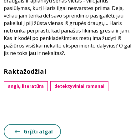
draugais ir aplankyti senas vietas - viliojantis
pasiūlymas, kurį Haris ilgai nesvarstęs priima. Deja,
vėliau jam tenka dėl savo sprendimo pasigailėti: jau
pakeliui į pilį žūsta vienas iš grupės draugų… Haris
netrunka perprasti, kad panašus likimas gresia ir jam.
Kas ir kodėl po penkiadešimties metų ima žudyti iš
pažiūros visiškai nekalto eksperimento dalyvius? O gal
jis ne toks jau ir nekaltas?.
Raktažodžiai
anglų literatūra
detektyviniai romanai
Grįžti atgal