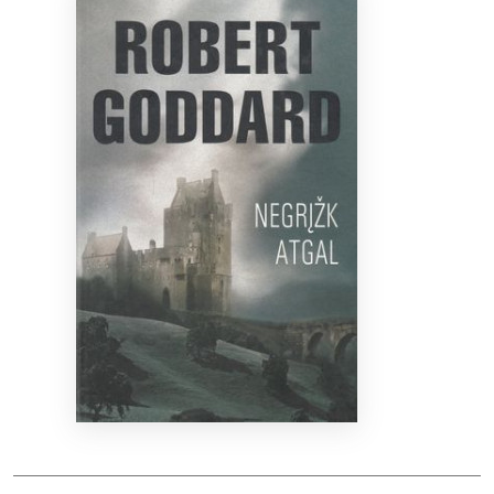
Bibliotekoms
D.U.K.
+370 667 80 541
info@elvislab.lt