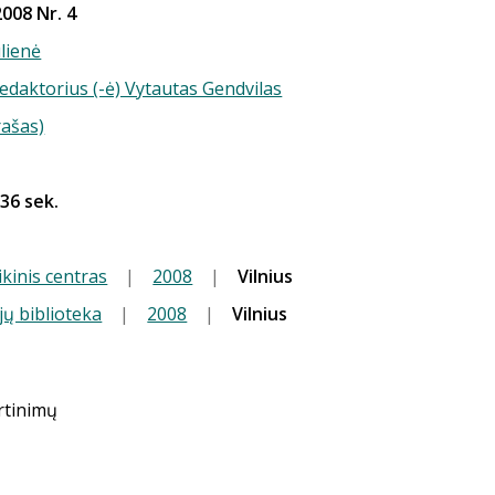
008 Nr. 4
ulienė
redaktorius (-ė) Vytautas Gendvilas
rašas)
 36 sek.
kinis centras
|
2008
|
Vilnius
jų biblioteka
|
2008
|
Vilnius
ertinimų