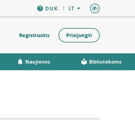
D.U.K.
LT
Registruotis
Prisijungti
Naujienos
Bibliotekoms