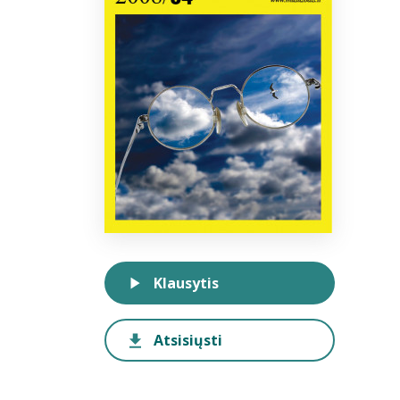
Klausytis
Atsisiųsti