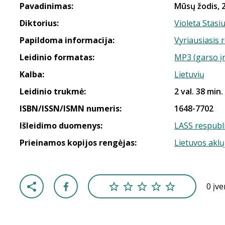
Pavadinimas:
Mūsų žodis, 2
Diktorius:
Violeta Stasi
Papildoma informacija:
Vyriausiasis 
Leidinio formatas:
MP3 (garso į
Kalba:
Lietuvių
Leidinio trukmė:
2 val. 38 min.
ISBN/ISSN/ISMN numeris:
1648-7702
Išleidimo duomenys:
LASS respubli
Prieinamos kopijos rengėjas:
Lietuvos aklų
0 įv