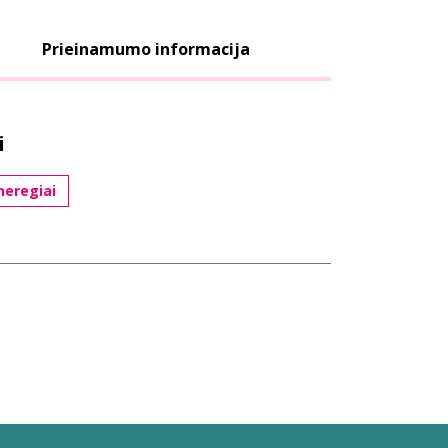
Prieinamumo informacija
i
neregiai