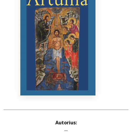
Bibliotekoms
D.U.K.
+370 667 80 541
info@elvislab.lt
Autorius:
--