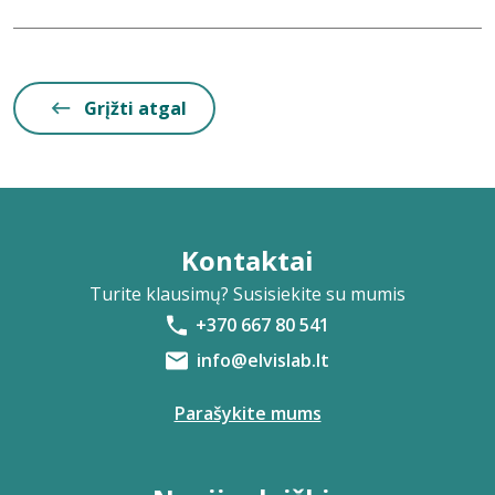
Grįžti atgal
Kontaktai
Turite klausimų? Susisiekite su mumis
+370 667 80 541
info@elvislab.lt
Parašykite mums