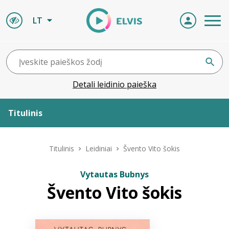
LT
Detali leidinio paieška
Titulinis
Apie ELVIS
Titulinis
Leidiniai
Švento Vito šokis
Leidiniai
Vytautas Bubnys
Švento Vito šokis
ELVIS atvyksta
Naujienos