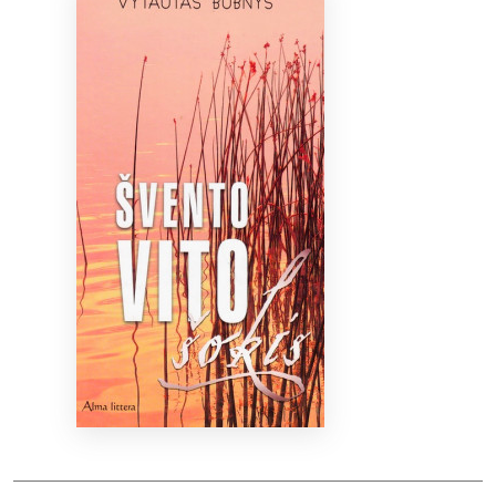
Bibliotekoms
D.U.K.
+370 667 80 541
info@elvislab.lt