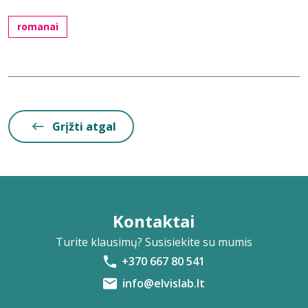
romanai
Grįžti atgal
Kontaktai
Turite klausimų? Susisiekite su mumis
+370 667 80 541
info@elvislab.lt