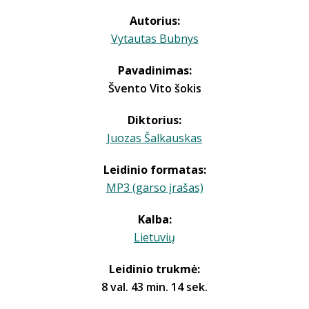
Autorius:
Vytautas Bubnys
Pavadinimas:
Švento Vito šokis
Diktorius:
Juozas Šalkauskas
Leidinio formatas:
MP3 (garso įrašas)
Kalba:
Lietuvių
Leidinio trukmė:
8 val. 43 min. 14 sek.