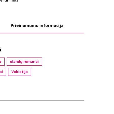
vertinimas
Prieinamumo informacija
i
a
olandų romanai
ai
Vokietija