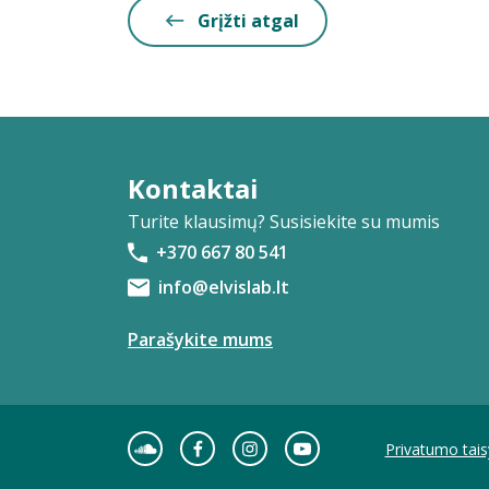
Grįžti atgal
Kontaktai
Turite klausimų? Susisiekite su mumis
+370 667 80 541
info@elvislab.lt
Parašykite mums
Privatumo tais