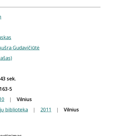
h
uskas
 Aušra Gudavičiūtė
rašas)
 43 sek.
163-5
10
|
Vilnius
jų biblioteka
|
2011
|
Vilnius