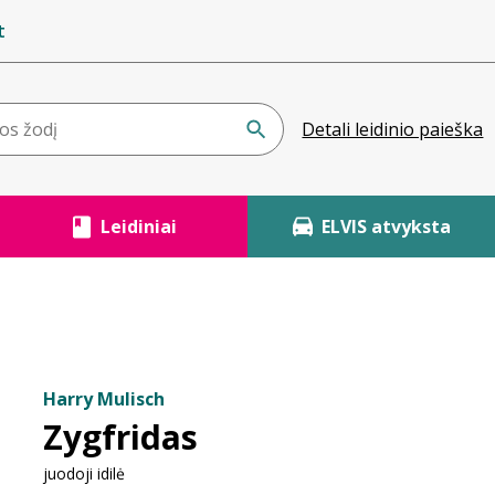
t
Detali leidinio paieška
Leidiniai
ELVIS atvyksta
Harry Mulisch
Zygfridas
juodoji idilė