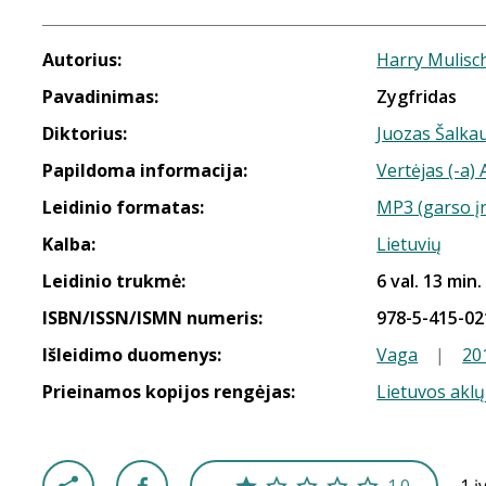
Autorius:
Harry Mulisc
Pavadinimas:
Zygfridas
Diktorius:
Juozas Šalka
Papildoma informacija:
Vertėjas (-a)
Leidinio formatas:
MP3 (garso į
Kalba:
Lietuvių
Leidinio trukmė:
6 val. 13 min.
ISBN/ISSN/ISMN numeris:
978-5-415-02
Išleidimo duomenys:
Vaga
|
20
Prieinamos kopijos rengėjas:
Lietuvos aklų