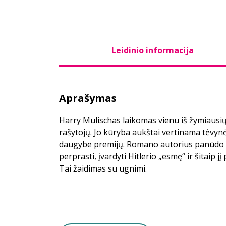
Leidinio informacija
Aprašymas
Harry Mulischas laikomas vienu iš žymiausi
rašytojų. Jo kūryba aukštai vertinama tėvyn
daugybe premijų. Romano autorius panūdo s
perprasti, įvardyti Hitlerio „esmę“ ir šitaip j
Tai žaidimas su ugnimi.