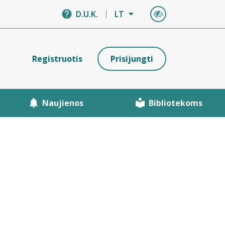
D.U.K.
LT
Registruotis
Prisijungti
Naujienos
Bibliotekoms