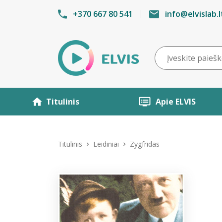
+370 667 80 541
info@elvislab.l
Titulinis
Apie ELVIS
Titulinis
Leidiniai
Zygfridas