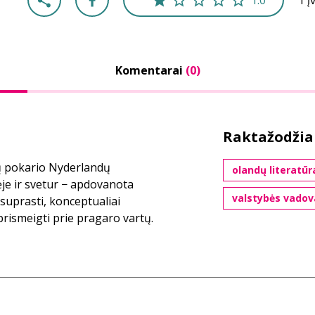
1.0
1 į
Komentarai
(0)
Raktažodžia
ų pokario Nyderlandų
olandų literatūr
ėje ir svetur − apdovanota
valstybės vadov
uprasti, konceptualiai
į prismeigti prie pragaro vartų.