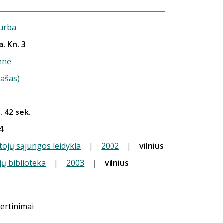
urba
ia. Kn. 3
ienė
rašas)
. 42 sek.
4
tojų sąjungos leidykla
|
2002
|
vilnius
jų biblioteka
|
2003
|
vilnius
vertinimai