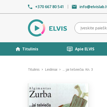
+370 667 80 541
info@elvislab.l
Titulinis
Apie ELVIS
Titulinis
Leidiniai
... jai tešviečia. Kn. 3