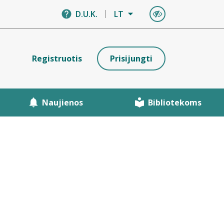
D.U.K.
LT
Registruotis
Prisijungti
Naujienos
Bibliotekoms