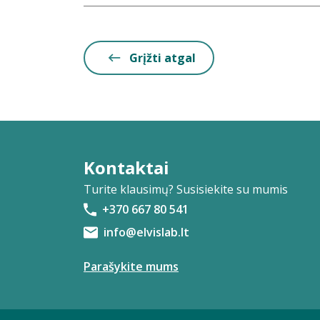
Grįžti atgal
Kontaktai
Turite klausimų? Susisiekite su mumis
+370 667 80 541
info@elvislab.lt
Parašykite mums