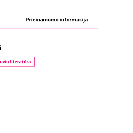
Prieinamumo informacija
i
tuvių literatūra