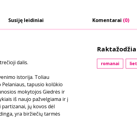
Susiję leidiniai
Komentarai
(0)
Raktažodžia
trečioji dalis.
romanai
lie
venimo istorija. Toliau
so Pelaniaus, tapusio kolūkio
unosios mokytojos Giedrės ir
kiais iš naujo pažvelgiama ir į
 partizanai, jų kovos dėl
zdinga, yra biržiečių tarmės