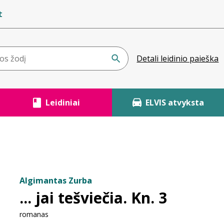
t
Detali leidinio paieška
Leidiniai
ELVIS atvyksta
Algimantas Zurba
... jai tešviečia. Kn. 3
romanas