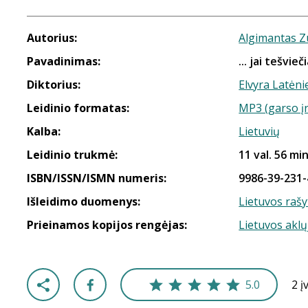
Autorius:
Algimantas Z
Pavadinimas:
... jai tešvieč
Diktorius:
Elvyra Latėn
Leidinio formatas:
MP3 (garso į
Kalba:
Lietuvių
Leidinio trukmė:
11 val. 56 min
ISBN/ISSN/ISMN numeris:
9986-39-231-
Išleidimo duomenys:
Lietuvos rašy
Prieinamos kopijos rengėjas:
Lietuvos aklų
5.0
2 į