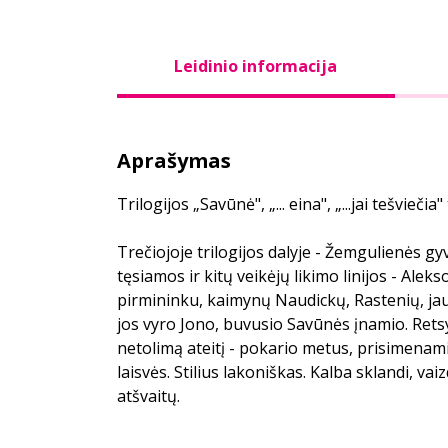
Leidinio informacija
Aprašymas
Trilogijos „Savūnė", „... eina", „...jai tešviečia" 
Trečiojoje trilogijos dalyje - Žemgulienės gy
tęsiamos ir kitų veikėjų likimo linijos - Alek
pirmininku, kaimynų Naudickų, Rastenių, ja
jos vyro Jono, buvusio Savūnės įnamio. Retsy
netolimą ateitį - pokario metus, prisimenami
laisvės. Stilius lakoniškas. Kalba sklandi, vai
atšvaitų.