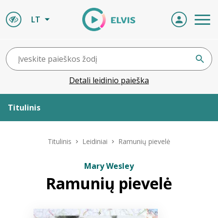
LT
Detali leidinio paieška
Titulinis
Apie ELVIS
Titulinis
Leidiniai
Ramunių pievelė
Leidiniai
Mary Wesley
Ramunių pievelė
ELVIS atvyksta
Naujienos