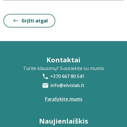
Grįžti atgal
Kontaktai
Turite klausimų? Susisiekite su mumis
+370 667 80 541
info@elvislab.lt
Parašykite mums
Naujienlaiškis