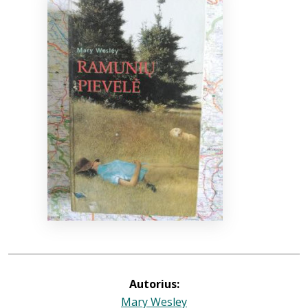
Bibliotekoms
D.U.K.
+370 667 80 541
info@elvislab.lt
Autorius:
Mary Wesley