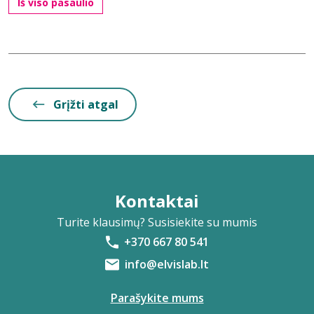
Iš viso pasaulio
Grįžti atgal
Kontaktai
Turite klausimų? Susisiekite su mumis
+370 667 80 541
info@elvislab.lt
Parašykite mums