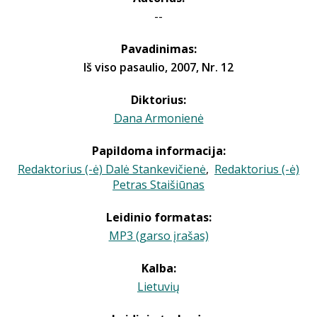
--
Pavadinimas:
Iš viso pasaulio, 2007, Nr. 12
Diktorius:
Dana Armonienė
Papildoma informacija:
Redaktorius (-ė) Dalė Stankevičienė
,
Redaktorius (-ė)
Petras Staišiūnas
Leidinio formatas:
MP3 (garso įrašas)
Kalba:
Lietuvių