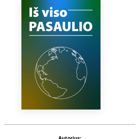
Bibliotekoms
D.U.K.
+370 667 80 541
info@elvislab.lt
Autorius: