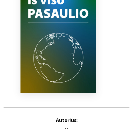
Bibliotekoms
D.U.K.
+370 667 80 541
info@elvislab.lt
Autorius:
--