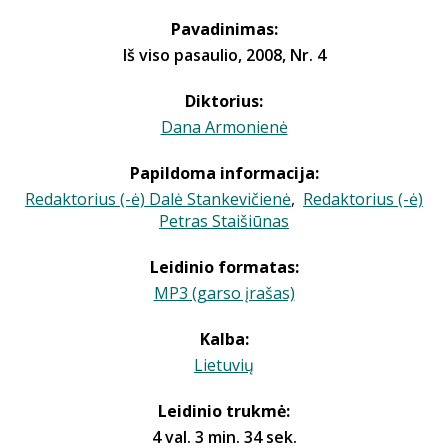
Pavadinimas:
Iš viso pasaulio, 2008, Nr. 4
Diktorius:
Dana Armonienė
Papildoma informacija:
Redaktorius (-ė) Dalė Stankevičienė
,
Redaktorius (-ė)
Petras Staišiūnas
Leidinio formatas:
MP3 (garso įrašas)
Kalba:
Lietuvių
Leidinio trukmė:
4 val. 3 min. 34 sek.