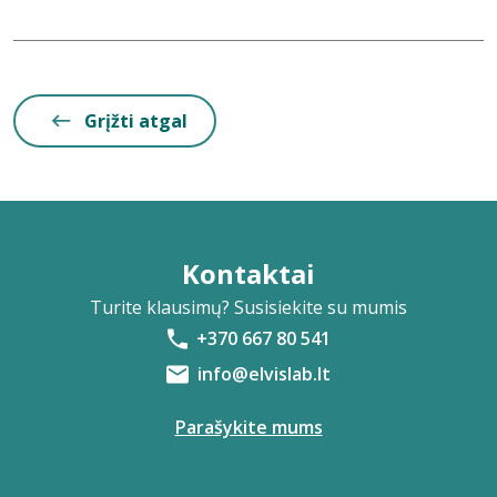
Grįžti atgal
Kontaktai
Turite klausimų? Susisiekite su mumis
+370 667 80 541
info@elvislab.lt
Parašykite mums