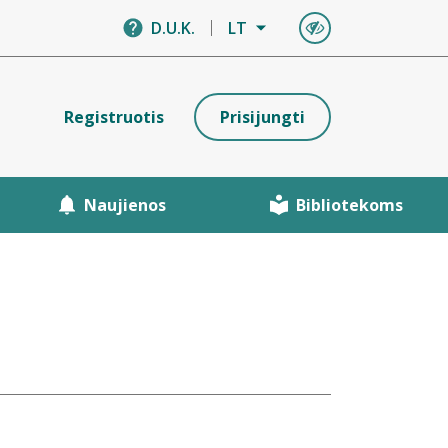
D.U.K.
LT
Registruotis
Prisijungti
Naujienos
Bibliotekoms