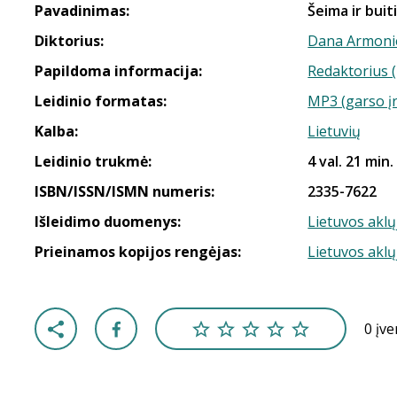
Pavadinimas:
Šeima ir buiti
Diktorius:
Dana Armoni
Papildoma informacija:
Redaktorius 
Leidinio formatas:
MP3 (garso į
Kalba:
Lietuvių
Leidinio trukmė:
4 val. 21 min.
ISBN/ISSN/ISMN numeris:
2335-7622
Išleidimo duomenys:
Lietuvos aklų
Prieinamos kopijos rengėjas:
Lietuvos aklų
0 įv