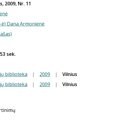
s, 2009, Nr. 11
enė
(-ė) Dana Armonienė
rašas)
 53 sek.
jų biblioteka
|
2009
|
Vilnius
jų biblioteka
|
2009
|
Vilnius
ertinimų