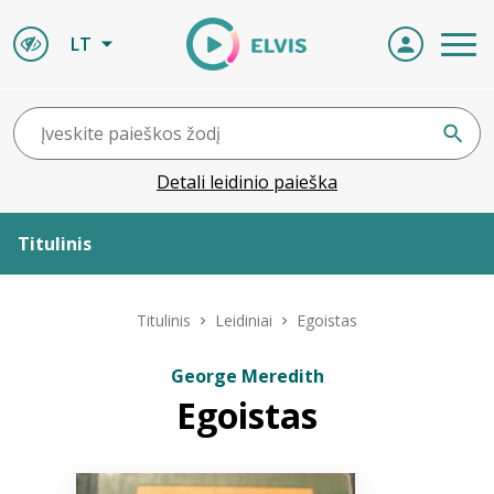
LT
Detali leidinio paieška
Titulinis
Apie ELVIS
Titulinis
Leidiniai
Egoistas
Leidiniai
George Meredith
Egoistas
ELVIS atvyksta
Naujienos