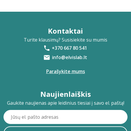
Kontaktai
Turite klausimų? Susisiekite su mumis
+370 667 80 541
info@elvislab.lt
Parašykite mums
Naujienlaiškis
Gaukite naujienas apie leidinius tiesiai į savo el. paštą!