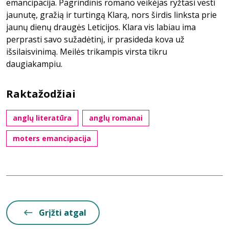
emancipacija. Pagrindinis romano veikėjas ryžtasi vesti
jaunutę, gražią ir turtingą Klarą, nors širdis linksta prie
jaunų dienų draugės Leticijos. Klara vis labiau ima
perprasti savo sužadėtinį, ir prasideda kova už
išsilaisvinimą. Meilės trikampis virsta tikru
daugiakampiu.
Raktažodžiai
anglų literatūra
anglų romanai
moters emancipacija
Grįžti atgal