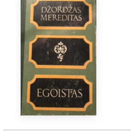
Bibliotekoms
D.U.K.
+370 667 80 541
info@elvislab.lt