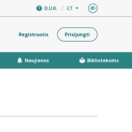
D.U.K.
LT
Registruotis
Prisijungti
Naujienos
Bibliotekoms