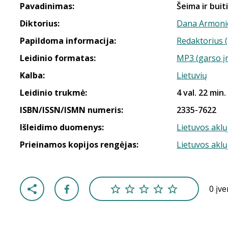
Pavadinimas:
Šeima ir buiti
Diktorius:
Dana Armoni
Papildoma informacija:
Redaktorius 
Leidinio formatas:
MP3 (garso į
Kalba:
Lietuvių
Leidinio trukmė:
4 val. 22 min.
ISBN/ISSN/ISMN numeris:
2335-7622
Išleidimo duomenys:
Lietuvos aklų
Prieinamos kopijos rengėjas:
Lietuvos aklų
0 įv