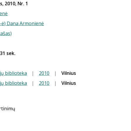
s, 2010, Nr. 1
enė
(-ė) Dana Armonienė
rašas)
 31 sek.
jų biblioteka
|
2010
|
Vilnius
jų biblioteka
|
2010
|
Vilnius
ertinimų