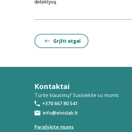
detektyvą.
Grįžti atgal
Kontaktai
Turite klausimų? Susisiekite su mumis
+370 667 80 541
info@elvislab.lt
Parašykite mums