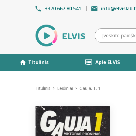
+370 667 80 541
info@elvislab.l
Titulinis
Apie ELVIS
Titulinis
Leidiniai
Gauja. T. 1