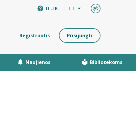
D.U.K.
LT
Registruotis
Prisijungti
Naujienos
Bibliotekoms