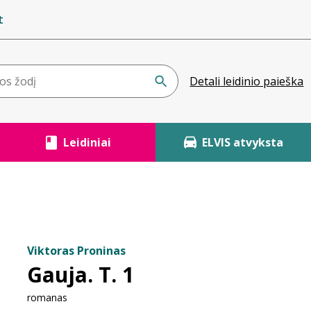
t
Detali leidinio paieška
Leidiniai
ELVIS atvyksta
Viktoras Proninas
Gauja. T. 1
romanas