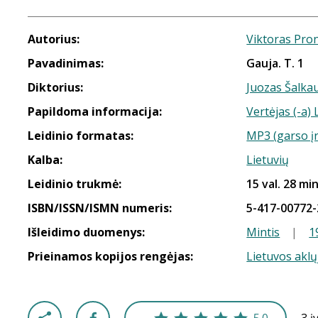
Autorius:
Viktoras Pro
Pavadinimas:
Gauja. T. 1
Diktorius:
Juozas Šalka
Papildoma informacija:
Vertėjas (-a)
Leidinio formatas:
MP3 (garso į
Kalba:
Lietuvių
Leidinio trukmė:
15 val. 28 min
ISBN/ISSN/ISMN numeris:
5-417-00772-
Išleidimo duomenys:
Mintis
|
1
Prieinamos kopijos rengėjas:
Lietuvos aklų