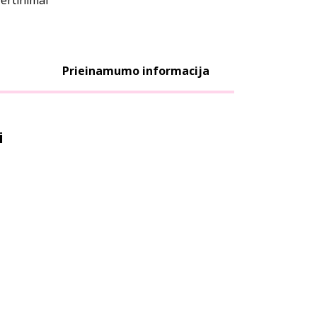
vertinimai
Prieinamumo informacija
i