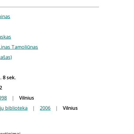
ninas
uskas
 Linas Tamoliūnas
rašas)
. 8 sek.
2
998
|
Vilnius
jų biblioteka
|
2006
|
Vilnius