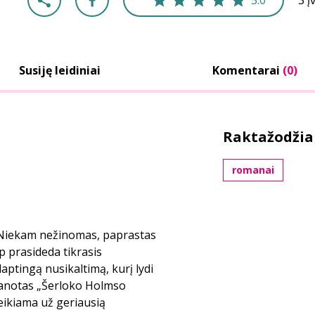
5.0
3 į
Susiję leidiniai
Komentarai
(0)
Raktažodžia
romanai
Niekam nežinomas, paprastas
ip prasideda tikrasis
ptingą nusikaltimą, kurį lydi
anotas „Šerloko Holmso
eikiama už geriausią