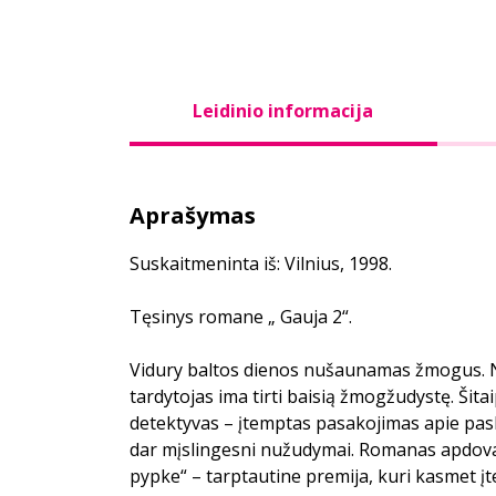
Leidinio informacija
Aprašymas
Suskaitmeninta iš: Vilnius, 1998.
Tęsinys romane „ Gauja 2“.
Vidury baltos dienos nušaunamas žmogus. 
tardytojas ima tirti baisią žmogžudystę. Šita
detektyvas – įtemptas pasakojimas apie pasla
dar mįslingesni nužudymai. Romanas apdov
pypke“ – tarptautine premija, kuri kasmet įt