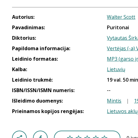
Autorius:
Walter Scott
Pavadinimas:
Puritonai
Diktorius:
Vytautas Širk
Papildoma informacija:
Vertėjas (-a)
Leidinio formatas:
MP3 (garso į
Kalba:
Lietuvių
Leidinio trukmė:
19 val. 50 min
ISBN/ISSN/ISMN numeris:
--
Išleidimo duomenys:
Mintis
|
1
Prieinamos kopijos rengėjas:
Lietuvos aklų