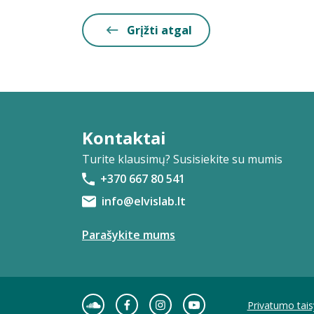
Grįžti atgal
Kontaktai
Turite klausimų? Susisiekite su mumis
+370 667 80 541
info@elvislab.lt
Parašykite mums
Privatumo tais