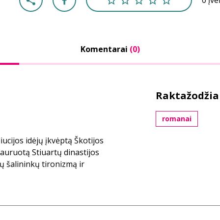
0 įv
Komentarai
(0)
Raktažodžia
romanai
iucijos idėjų įkvėptą Škotijos
auruotą Stiuartų dinastijos
tų šalininkų tironizmą ir