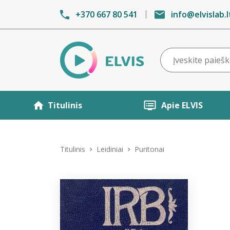
+370 667 80 541
info@elvislab.l
Titulinis
Apie ELVIS
Titulinis
Leidiniai
Puritonai