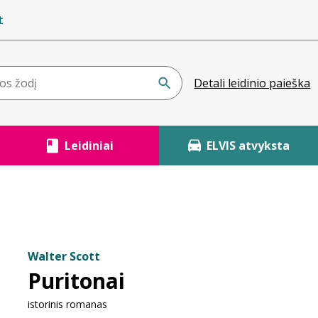
t
Detali leidinio paieška
Leidiniai
ELVIS atvyksta
Walter Scott
Puritonai
istorinis romanas