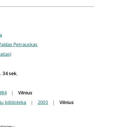
a
 Valdas Petrauskas
rašas)
. 34 sek.
984
|
Vilnius
jų biblioteka
|
2003
|
Vilnius