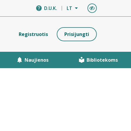
D.U.K.
LT
Registruotis
Prisijungti
Naujienos
Bibliotekoms