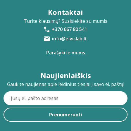
Kontaktai
Turite klausimų? Susisiekite su mumis
+370 667 80 541
info@elvislab.lt
Parašykite mums
Naujienlaiškis
Gaukite naujienas apie leidinius tiesiai į savo el. paštą!
Prenumeruoti