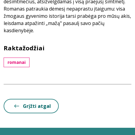
dešimtmečius, atsižvelgdamas į visą praėjusį šimtmetį.
Romanas patraukia dėmesį nepaprastu įtaigumu: visa
žmogaus gyvenimo istorija tarsi prabėga pro mūsų akis,
leisdama atpažinti „mažą" pasaulį savo pačių
kasdienybėje.
Raktažodžiai
romanai
Grįžti atgal