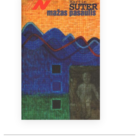
Bibliotekoms
D.U.K.
+370 667 80 541
info@elvislab.lt