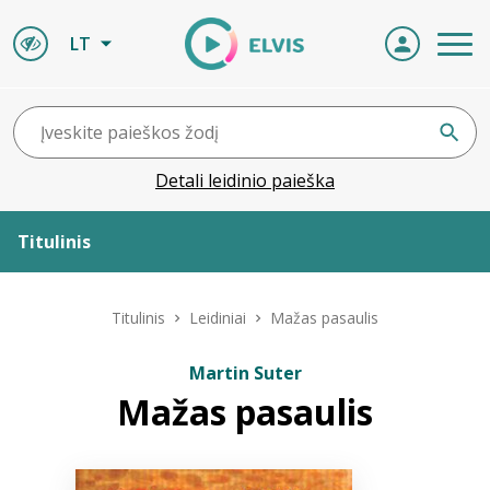
LT
Detali leidinio paieška
Titulinis
Apie ELVIS
Titulinis
Leidiniai
Mažas pasaulis
Leidiniai
Martin Suter
Mažas pasaulis
ELVIS atvyksta
Naujienos