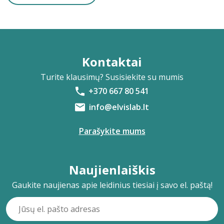
Kontaktai
Turite klausimų? Susisiekite su mumis
+370 667 80 541
info@elvislab.lt
Parašykite mums
Naujienlaiškis
Gaukite naujienas apie leidinius tiesiai į savo el. paštą!