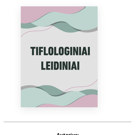
Bibliotekoms
D.U.K.
+370 667 80 541
info@elvislab.lt