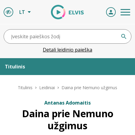
LT
Detali leidinio paieška
Titulinis
Apie ELVIS
Titulinis
Leidiniai
Daina prie Nemuno užgimus
Leidiniai
Antanas Adomaitis
Daina prie Nemuno
ELVIS atvyksta
užgimus
Naujienos