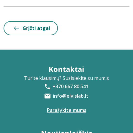
Grįžti atgal
Kontaktai
Turite klausimų? Susisiekite su mumis
+370 667 80 541
info@elvislab.lt
Parašykite mums