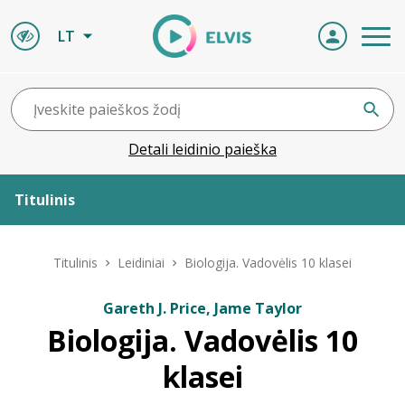
LT
Detali leidinio paieška
Titulinis
Apie ELVIS
Titulinis
Leidiniai
Biologija. Vadovėlis 10 klasei
Leidiniai
Gareth J. Price, Jame Taylor
Biologija. Vadovėlis 10
ELVIS atvyksta
klasei
Naujienos