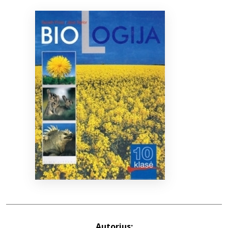
Bibliotekoms
D.U.K.
+370 667 80 541
info@elvislab.lt
Autorius: