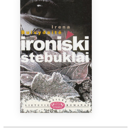
Bibliotekoms
D.U.K.
+370 667 80 541
info@elvislab.lt