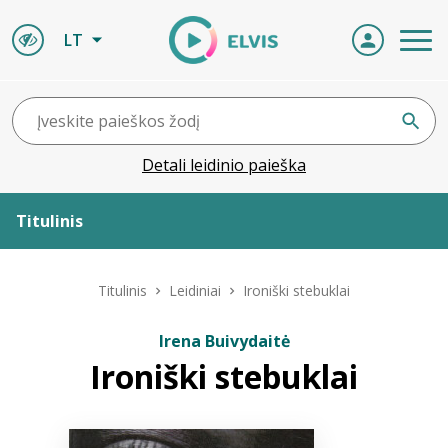
LT
Detali leidinio paieška
Titulinis
Apie ELVIS
Titulinis
Leidiniai
Ironiški stebuklai
Leidiniai
Irena Buivydaitė
Ironiški stebuklai
ELVIS atvyksta
Naujienos