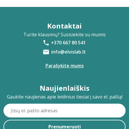
Kontaktai
Turite klausimų? Susisiekite su mumis
+370 667 80 541
info@elvislab.lt
Parašykite mums
Naujienlaiškis
Gaukite naujienas apie leidinius tiesiai į savo el. paštą!
Prenumeruoti