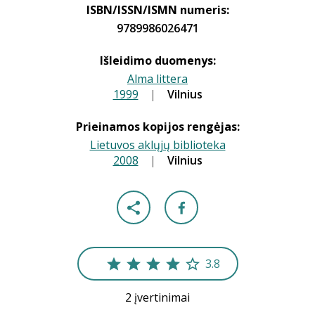
ISBN/ISSN/ISMN numeris:
9789986026471
Išleidimo duomenys:
Alma littera
1999
|
|
Vilnius
Prieinamos kopijos rengėjas:
Lietuvos aklųjų biblioteka
2008
|
|
Vilnius
3.8
2 įvertinimai