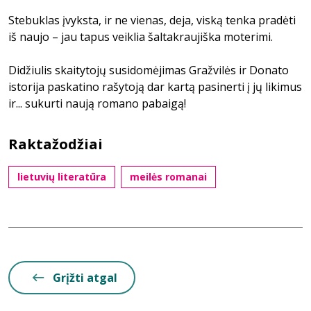
Stebuklas įvyksta, ir ne vienas, deja, viską tenka pradėti
iš naujo – jau tapus veiklia šaltakraujiška moterimi.
Didžiulis skaitytojų susidomėjimas Gražvilės ir Donato
istorija paskatino rašytoją dar kartą pasinerti į jų likimus
ir... sukurti naują romano pabaigą!
Raktažodžiai
lietuvių literatūra
meilės romanai
Grįžti atgal