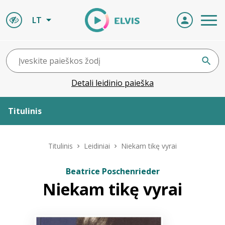
LT
Detali leidinio paieška
Titulinis
Apie ELVIS
Titulinis
Leidiniai
Niekam tikę vyrai
Leidiniai
Beatrice Poschenrieder
Niekam tikę vyrai
ELVIS atvyksta
Naujienos