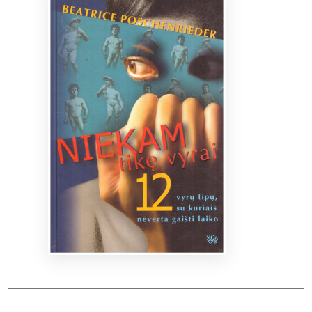
Bibliotekoms
D.U.K.
+370 667 80 541
info@elvislab.lt