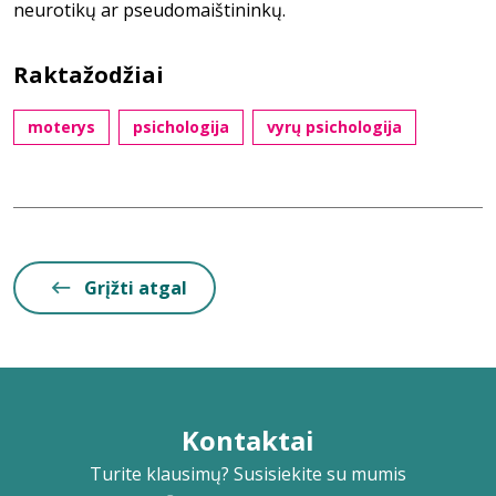
neurotikų ar pseudomaištininkų.
Raktažodžiai
moterys
psichologija
vyrų psichologija
Grįžti atgal
Kontaktai
Turite klausimų? Susisiekite su mumis