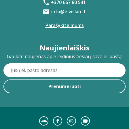
+370 667 80 541
info@elvislab.lt
Parašykite mums
Naujienlaiškis
Gaukite naujienas apie leidinius tiesiai į savo el. paštą!
Prenumeruoti