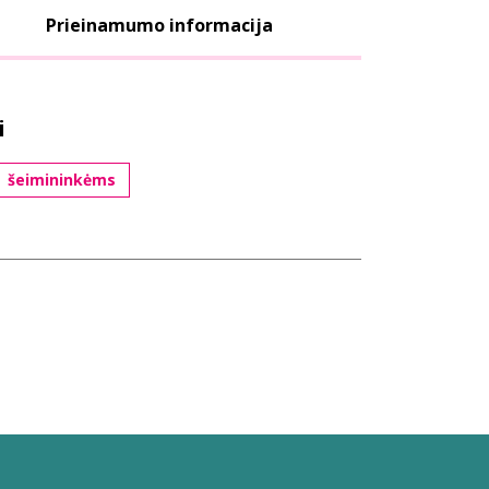
Prieinamumo informacija
i
šeimininkėms