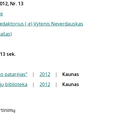
012, Nr. 13
tė
redaktorius (-ė) Vytenis Neverdauskas
rašas)
 13 sek.
o patarėjas"
|
2012
|
Kaunas
jų biblioteka
|
2012
|
Kaunas
ertinimų