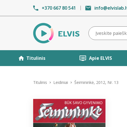
+370 667 80 541
info@elvislab.l
Titulinis
Apie ELVIS
Titulinis
Leidiniai
Šeimininkė, 2012, Nr. 13