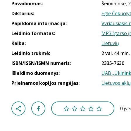
Pavadinimas:
Šeimininkė, 2
Diktorius:
Eglė Čekuoly
Papildoma informacija:
Vyriausiasis 
Leidinio formatas:
MP3 (garso į
Kalba:
Lietuvių
Leidinio trukmė:
2 val. 44 min.
ISBN/ISSN/ISMN numeris:
2335-7630
Išleidimo duomenys:
UAB „Ūkinink
Prieinamos kopijos rengėjas:
Lietuvos aklų
0 įv