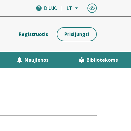
D.U.K.
LT
Registruotis
Prisijungti
Naujienos
Bibliotekoms