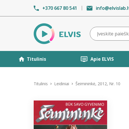
+370 667 80 541
info@elvislab.l
Titulinis
Apie ELVIS
Titulinis
Leidiniai
Šeimininkė, 2012, Nr. 10