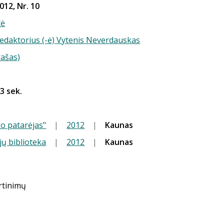
012, Nr. 10
tė
redaktorius (-ė) Vytenis Neverdauskas
rašas)
23 sek.
o patarėjas"
|
2012
|
Kaunas
jų biblioteka
|
2012
|
Kaunas
ertinimų