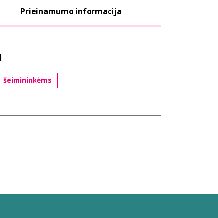
Prieinamumo informacija
i
šeimininkėms