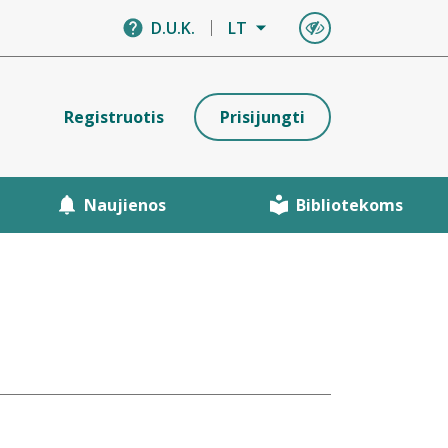
D.U.K.
LT
Registruotis
Prisijungti
Naujienos
Bibliotekoms