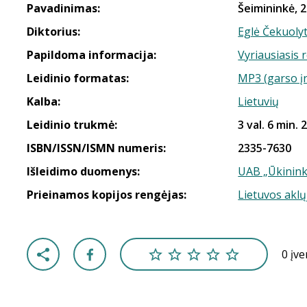
Pavadinimas:
Šeimininkė, 2
Diktorius:
Eglė Čekuoly
Papildoma informacija:
Vyriausiasis 
Leidinio formatas:
MP3 (garso į
Kalba:
Lietuvių
Leidinio trukmė:
3 val. 6 min. 
ISBN/ISSN/ISMN numeris:
2335-7630
Išleidimo duomenys:
UAB „Ūkinink
Prieinamos kopijos rengėjas:
Lietuvos aklų
0 įv