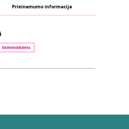
Prieinamumo informacija
i
šeimininkėms