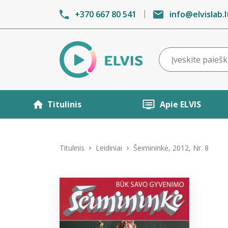
+370 667 80 541
info@elvislab.l
Titulinis
Apie ELVIS
Titulinis
Leidiniai
Šeimininkė, 2012, Nr. 8