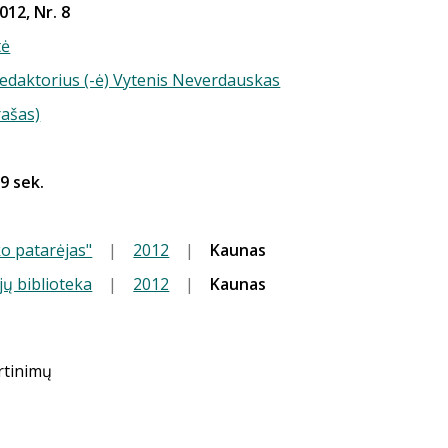
012, Nr. 8
tė
redaktorius (-ė) Vytenis Neverdauskas
rašas)
29 sek.
o patarėjas"
|
2012
|
Kaunas
jų biblioteka
|
2012
|
Kaunas
ertinimų