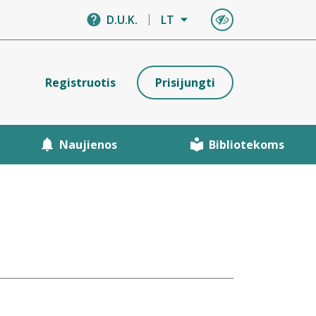
D.U.K.
LT
Registruotis
Prisijungti
Naujienos
Bibliotekoms