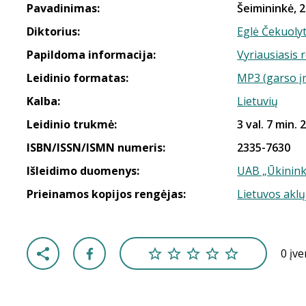
Pavadinimas:
Šeimininkė, 2
Diktorius:
Eglė Čekuoly
Papildoma informacija:
Vyriausiasis 
Leidinio formatas:
MP3 (garso į
Kalba:
Lietuvių
Leidinio trukmė:
3 val. 7 min. 
ISBN/ISSN/ISMN numeris:
2335-7630
Išleidimo duomenys:
UAB „Ūkinink
Prieinamos kopijos rengėjas:
Lietuvos aklų
0 įv