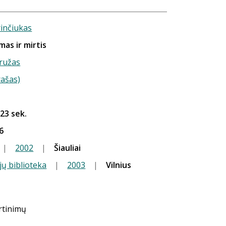
rinčiukas
as ir mirtis
ružas
rašas)
 23 sek.
6
|
2002
|
Šiauliai
jų biblioteka
|
2003
|
Vilnius
ertinimų