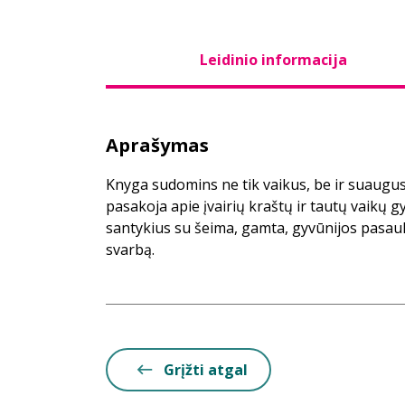
Leidinio informacija
Aprašymas
Knyga sudomins ne tik vaikus, be ir suaugusi
pasakoja apie įvairių kraštų ir tautų vaikų g
santykius su šeima, gamta, gyvūnijos pasa
svarbą.
Grįžti atgal