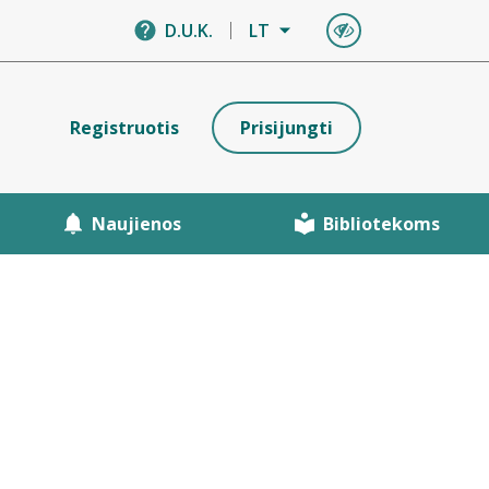
D.U.K.
LT
Registruotis
Prisijungti
Naujienos
Bibliotekoms