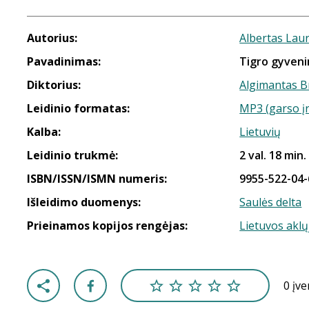
Autorius:
Albertas Lau
Pavadinimas:
Tigro gyvenim
Diktorius:
Algimantas B
Leidinio formatas:
MP3 (garso į
Kalba:
Lietuvių
Leidinio trukmė:
2 val. 18 min.
ISBN/ISSN/ISMN numeris:
9955-522-04-
Išleidimo duomenys:
Saulės delta
Prieinamos kopijos rengėjas:
Lietuvos aklų
0 įv