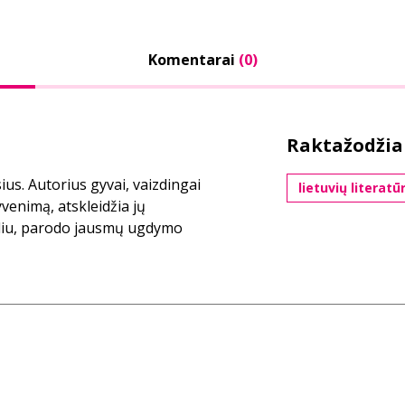
Komentarai
(0)
Raktažodžia
us. Autorius gyvai, vaizdingai
lietuvių literatū
yvenimą, atskleidžia jų
uliu, parodo jausmų ugdymo