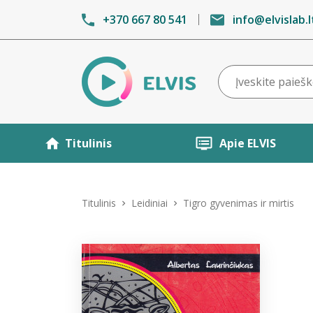
+370 667 80 541
info@elvislab.l
Titulinis
Apie ELVIS
Titulinis
Leidiniai
Tigro gyvenimas ir mirtis