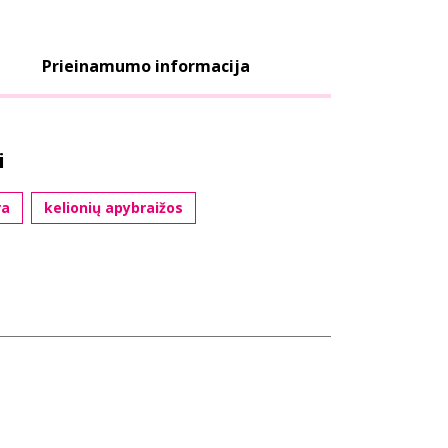
Prieinamumo informacija
i
ra
kelionių apybraižos