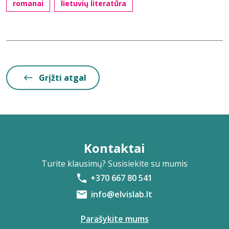
romanai
lietuvių literatūra
Grįžti atgal
Kontaktai
Turite klausimų? Susisiekite su mumis
+370 667 80 541
info@elvislab.lt
Parašykite mums