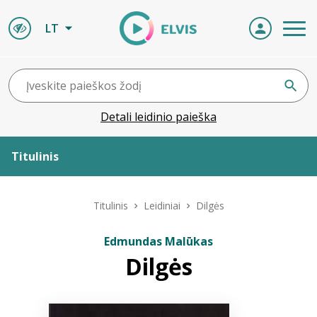
LT
Detali leidinio paieška
Titulinis
Apie ELVIS
Titulinis
Leidiniai
Dilgės
Leidiniai
Edmundas Malūkas
Dilgės
ELVIS atvyksta
Naujienos