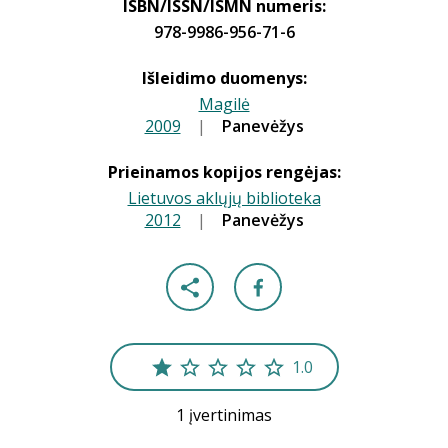
ISBN/ISSN/ISMN numeris:
978-9986-956-71-6
Išleidimo duomenys:
Magilė
2009
|
|
Panevėžys
Prieinamos kopijos rengėjas:
Lietuvos aklųjų biblioteka
2012
|
|
Panevėžys
1.0
1 įvertinimas