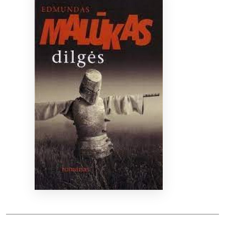
Bibliotekoms
D.U.K.
+370 667 80 541
info@elvislab.lt