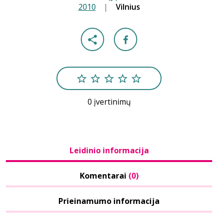
2010
|
|
Vilnius
0 įvertinimų
Leidinio informacija
Komentarai
(0)
Prieinamumo informacija