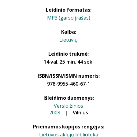
Leidinio formatas:
MP3 (garso įrašas)
Kalba:
Lietuvių
Leidinio trukmė:
14 val. 25 min. 44 sek.
ISBN/ISSN/ISMN numeris:
978-9955-460-67-1
Išleidimo duomenys:
Verslo žinios
2008
|
|
Vilnius
Prieinamos kopijos rengėjas:
Lietuvos aklųjų biblioteka