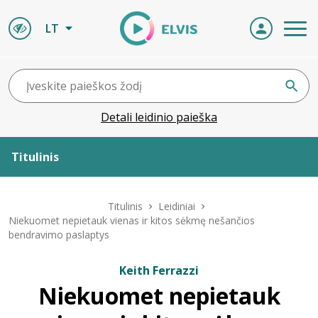
LT
Detali leidinio paieška
Titulinis
Apie ELVIS
Titulinis
Leidiniai
Niekuomet nepietauk vienas ir kitos sėkmę nešančios
bendravimo paslaptys
Leidiniai
Keith Ferrazzi
ELVIS atvyksta
Niekuomet nepietauk
Naujienos