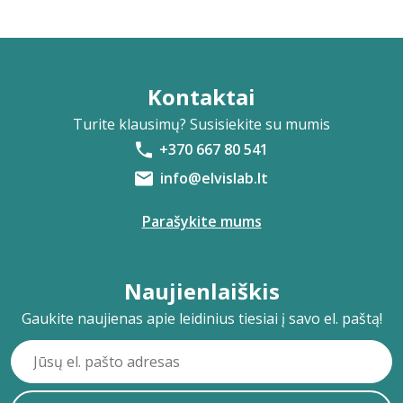
Kontaktai
Turite klausimų? Susisiekite su mumis
+370 667 80 541
info@elvislab.lt
Parašykite mums
Naujienlaiškis
Gaukite naujienas apie leidinius tiesiai į savo el. paštą!