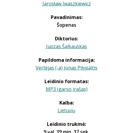
Jarosław Iwaszkiewicz
Pavadinimas:
Šopenas
Diktorius:
Juozas Šalkauskas
Papildoma informacija:
Vertėjas (-a) Jonas Pilypaitis
Leidinio formatas:
MP3 (garso įrašas)
Kalba:
Lietuvių
Leidinio trukmė:
9 val. 39 min. 37 sek.