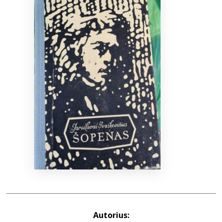
Bibliotekoms
D.U.K.
+370 667 80 541
info@elvislab.lt
Autorius: