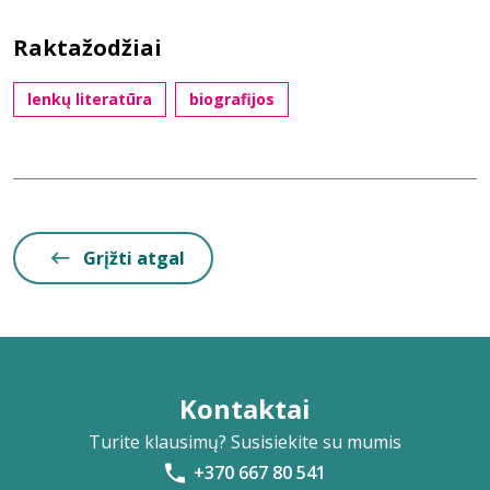
Raktažodžiai
lenkų literatūra
biografijos
Grįžti atgal
Kontaktai
Turite klausimų? Susisiekite su mumis
+370 667 80 541