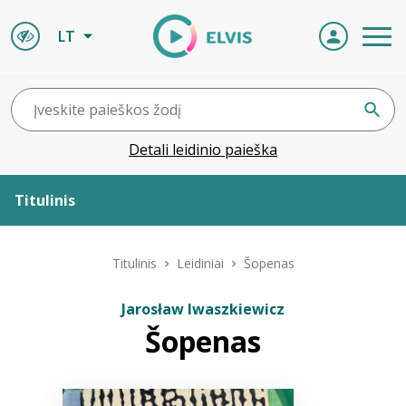
LT
Detali leidinio paieška
Titulinis
Apie ELVIS
Titulinis
Leidiniai
Šopenas
Leidiniai
Jarosław Iwaszkiewicz
Šopenas
ELVIS atvyksta
Naujienos