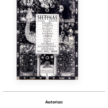
Bibliotekoms
D.U.K.
+370 667 80 541
info@elvislab.lt
Autorius: