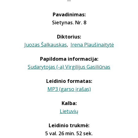
--
Pavadinimas:
Sietynas. Nr. 8
Diktorius:
Juozas Šalkauskas
,
Irena Plaušinaitytė
Papildoma informacija:
Sudarytojas (-a) Virgilijus Gasiliūnas
Leidinio formatas:
MP3 (garso įrašas)
Kalba:
Lietuvių
Leidinio trukmė:
5 val. 26 min. 52 sek.