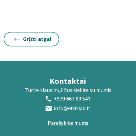
Grįžti atgal
Kontaktai
Turite klausimų? Susisiekite su mumis
+370 667 80 541
info@elvislab.lt
Parašykite mums