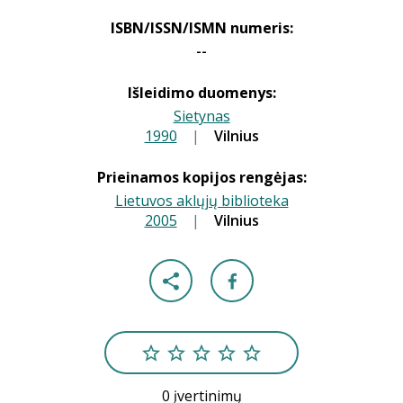
ISBN/ISSN/ISMN numeris:
--
Išleidimo duomenys:
Sietynas
1990
|
|
Vilnius
Prieinamos kopijos rengėjas:
Lietuvos aklųjų biblioteka
2005
|
|
Vilnius
0 įvertinimų